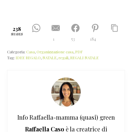
238
SHARES
1
53
184
Categoria:
Casa
,
Organizzazione casa
,
PDF
Tag:
IDEE REGALO
,
NATALE
,
regali
,
REGALI NATALE
Info
Raffaella-mamma (quasi) green
Raffaella Caso
è la creatrice di