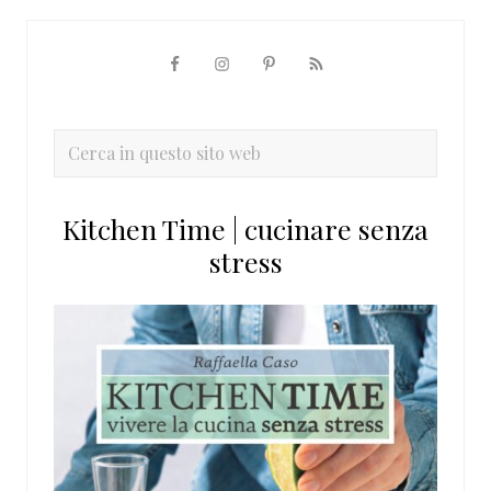
Barra
laterale
primaria
Cerca
in
questo
Kitchen Time | cucinare senza
sito
stress
web