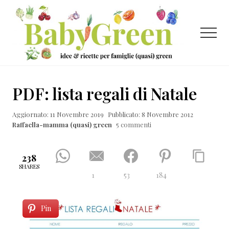
Menu
Passa
Passa
Passa
al
alla
al
contenuto
barra
piè
Menu
principale
laterale
di
primaria
pagina
Idee
e
PDF: lista regali di Natale
ricette
Aggiornato: 11 Novembre 2019
Pubblicato: 8 Novembre 2012
per
Raffaella-mamma (quasi) green
5 commenti
famiglie
(quasi)
238
green
SHARES
1
53
184
Pin