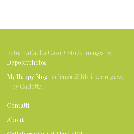
Footer
Foto: Raffaella Caso + Stock Images by
Depositphotos
My Happy Blog
| scienza & libri per ragazzi
– by Carlotta
Contatti
About
Collaborazioni & Media Kit