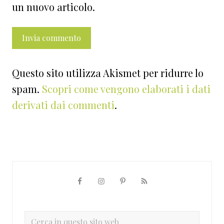
un nuovo articolo.
Questo sito utilizza Akismet per ridurre lo
spam.
Scopri come vengono elaborati i dati
derivati dai commenti
.
Barra
laterale
primaria
Cerca