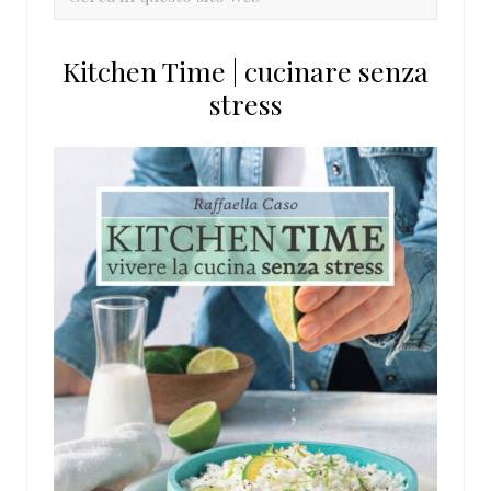
in
questo
Kitchen Time | cucinare senza
sito
stress
web