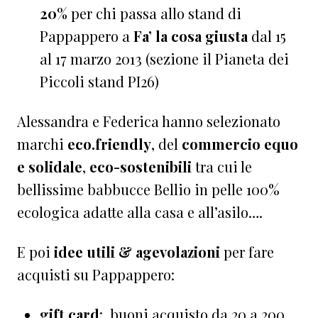
20%
per chi passa allo stand di
Pappappero a
Fa’ la cosa giusta
dal 15
al 17 marzo 2013 (sezione il Pianeta dei
Piccoli stand PI26)
Alessandra e Federica hanno selezionato
marchi
eco.friendly
, del
commercio equo
e solidale
,
eco-sostenibili
tra cui le
bellissime babbucce Bellio in pelle 100%
ecologica adatte alla casa e all’asilo….
E poi
idee utili & agevolazioni
per fare
acquisti su Pappappero:
gift card
: buoni acquisto da 20 a 200