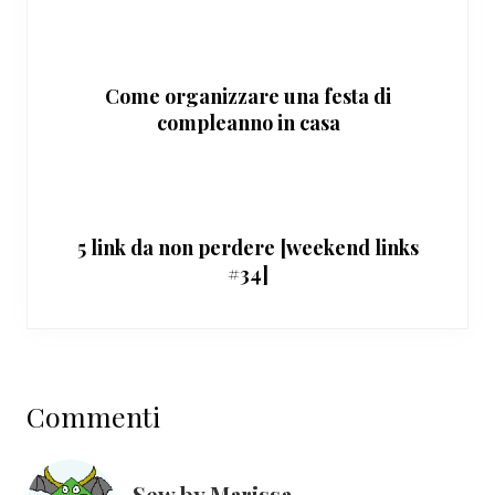
Come organizzare una festa di
compleanno in casa
5 link da non perdere [weekend links
#34]
Interazioni
Commenti
del
lettore
Sew by Marissa