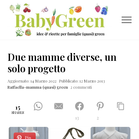
Menu
Passa
Passa
Passa
al
alla
al
contenuto
barra
piè
Menu
principale
laterale
di
primaria
pagina
Idee
e
Due mamme diverse, un
ricette
solo progetto
per
Aggiornato: 14 Marzo 2022
Pubblicato: 12 Marzo 2013
famiglie
Raffaella-mamma (quasi) green
2 commenti
(quasi)
green
15
SHARES
13
2
Pin