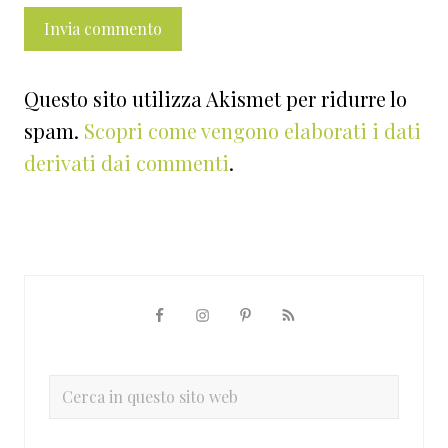
Questo sito utilizza Akismet per ridurre lo
spam.
Scopri come vengono elaborati i dati
derivati dai commenti
.
Barra
laterale
primaria
Cerca
in
questo