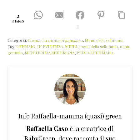
2
SHARES
2
Categoria:
Cucina
,
La cucina organizzata
,
Menu della settimana
Tag:
GENNAIO
,
IN EVIDENZA
,
MENU
,
menu della settimana
,
menu
gennaio
,
MENU PRIMA SETTIMANA
,
PRIMA SETTIMANA
Info
Raffaella-mamma (quasi) green
Raffaella Caso
è la creatrice di
BabyGreen, dove racconta il suo