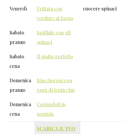
Venerdì
Frittata con
cuocere spinaci
verdure al forno
Sabato
Spätlzle con gli
pranzo
spinaci
Sabato
Il piatto perfetto
cena
Domenica
Maccheroni con
pranzo
ragù di lenticchie
Domenica
Coriandoli in
cena
pentola
SCARICA IL TUO