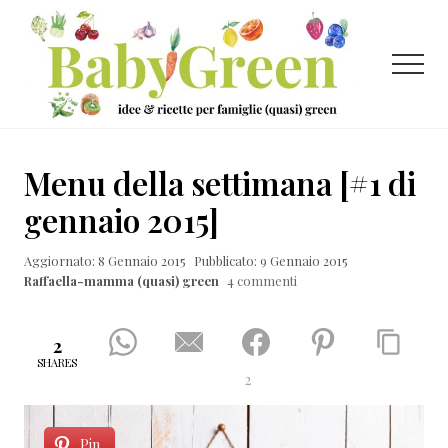
Menu
Passa
Passa
Passa
al
alla
al
contenuto
barra
piè
Menu
principale
laterale
di
primaria
pagina
Idee
e
Menu della settimana [#1 di
ricette
gennaio 2015]
per
Aggiornato: 8 Gennaio 2015
Pubblicato: 9 Gennaio 2015
famiglie
Raffaella-mamma (quasi) green
4 commenti
(quasi)
green
2
SHARES
2
Pin