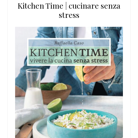
Kitchen Time | cucinare senza
sito
stress
web