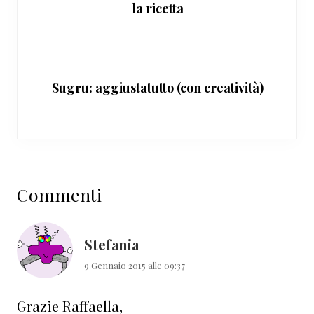
la ricetta
Sugru: aggiustatutto (con creatività)
Interazioni
Commenti
del
lettore
Stefania
9 Gennaio 2015 alle 09:37
Grazie Raffaella,