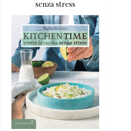
senza stress
web