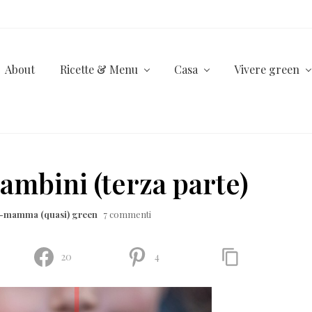
About
Ricette & Menu
Casa
Vivere green
ambini (terza parte)
a-mamma (quasi) green
7 commenti
20
4