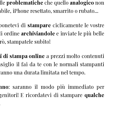
lle
problematiche
che quello
analogico
non
bile, iPhone resettato, smarrito o rubato…
mponetevi di
stampare
ciclicamente le vostre
 di ordine
archiviandole
e inviate le più belle
erò, stampatele subito!
zi di stampa online
a prezzi molto contenuti
nsiglio il fai da te con le normali stampanti
avranno una durata limitata nel tempo.
anno
: saranno il modo più immediato per
i genitori! E ricordatevi di stampare
qualche
!