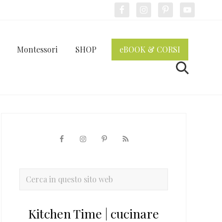
Bef
Hea
Montessori
SHOP
eBOOK & CORSI
Cerca
Barra
laterale
primaria
Cerca
in
questo
Kitchen Time | cucinare
sito