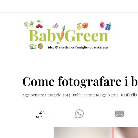
Skip
Passa
Passa
Passa
to
al
alla
al
right
contenuto
barra
piè
header
principale
laterale
di
navigation
primaria
pagina
Idee
e
Come fotografare i b
ricette
per
Aggiornato: 1 Maggio 2013
Pubblicato: 2 Maggio 2013
Raffaell
famiglie
(quasi)
24
SHARES
green