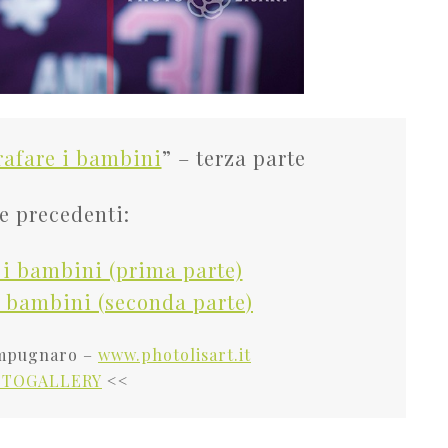
afare i bambini
” – terza parte
e precedenti:
i bambini (prima parte)
 bambini (seconda parte)
Sampugnaro –
www.photolisart.it
TOGALLERY
<<