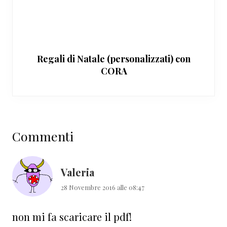
Regali di Natale (personalizzati) con
CORA
Interazioni
Commenti
del
lettore
Valeria
28 Novembre 2016 alle 08:47
non mi fa scaricare il pdf!