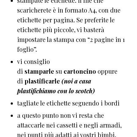
stampate le etichette. Il file che
scaricherete è in formato A4, con due
etichette per pagina. Se preferite le
etichette più piccole, vi basterà
impostare la stampa con “2 pagine in 1
foglio”.
vi consiglio
di
stamparle
su
cartoncino
oppure
di
plastificarle
(noi a casa
plastifichiamo con lo scotch)
tagliate le etichette seguendo i bordi
a questo punto non vi resta che
attaccarle nei cassetti e negli armadi,
nei punti più adatti ai vostri bimbi.