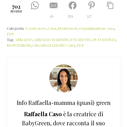
702
SHARES
16
359
327
Categoria:
A costo zero
,
Casa
,
Montessori
,
Organizzazione casa
,
PDF
Tag:
ARMADIO
,
ARMADIO BAMBINI
,
ETICHETTE
,
IN EVIDENZA
,
MONTESSORI
,
ORGANIZZAZIONE CASA
,
PDF
Info
Raffaella-mamma (quasi) green
Raffaella Caso
è la creatrice di
BabyGreen, dove racconta il suo