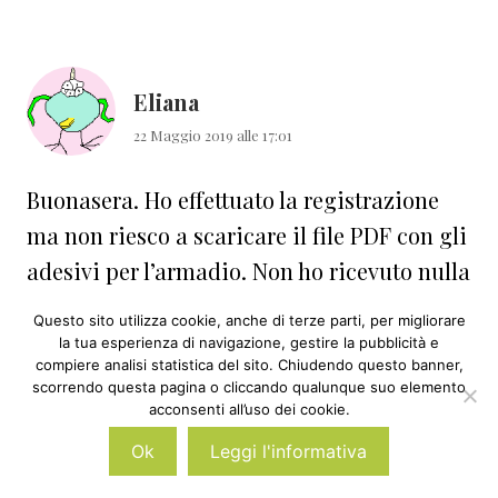
Eliana
22 Maggio 2019 alle 17:01
Buonasera. Ho effettuato la registrazione
ma non riesco a scaricare il file PDF con gli
adesivi per l’armadio. Non ho ricevuto nulla
nemmeno per email. Se seguo il percorso
Questo sito utilizza cookie, anche di terze parti, per migliorare
mi fa fare lo stesso giro infinito.
la tua esperienza di navigazione, gestire la pubblicità e
compiere analisi statistica del sito. Chiudendo questo banner,
É possibile riceverle? Grazie.
scorrendo questa pagina o cliccando qualunque suo elemento
acconsenti all’uso dei cookie.
Rispondi
Ok
Leggi l'informativa