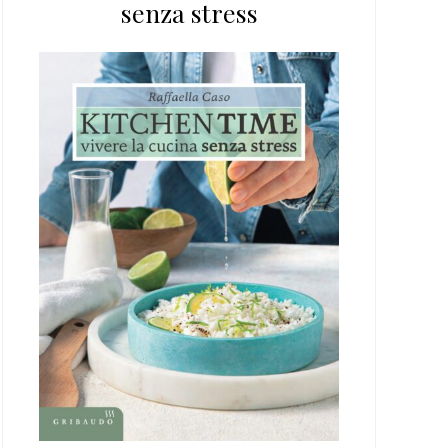
senza stress
web