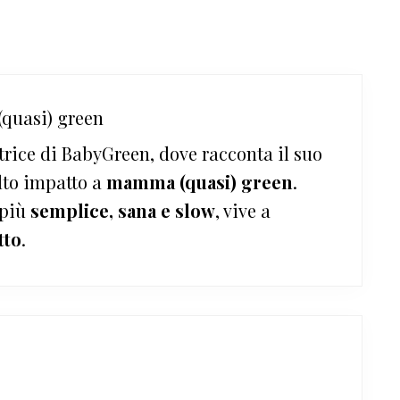
quasi) green
trice di BabyGreen, dove racconta il suo
lto impatto a
mamma (quasi) green
.
 più
semplice, sana e slow
, vive a
tto
.