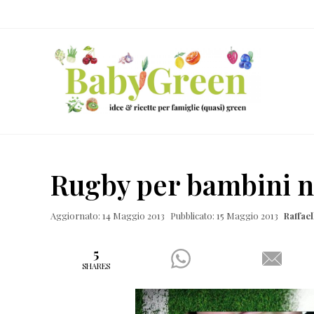
Skip
Passa
Passa
Passa
to
al
alla
al
right
contenuto
barra
piè
header
principale
laterale
di
navigation
primaria
pagina
Idee
e
Rugby per bambini n
ricette
per
Aggiornato: 14 Maggio 2013
Pubblicato: 15 Maggio 2013
Raffae
famiglie
(quasi)
5
SHARES
green