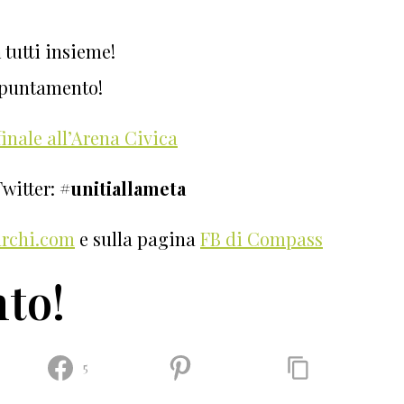
a
tutti insieme!
ppuntamento!
finale all’Arena Civica
Twitter:
#unitiallameta
rchi.com
e sulla pagina
FB di Compass
to!
5