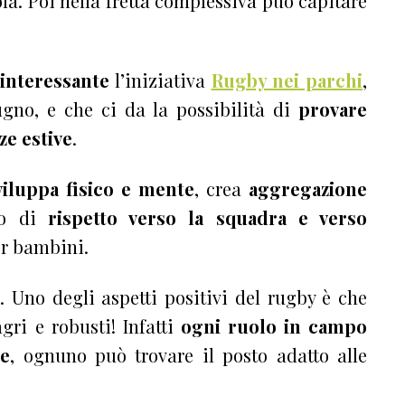
uola. Poi nella fretta complessiva può capitare
 interessante
l’iniziativa
Rugby nei parchi
,
gno, e che ci da la possibilità di
provare
ze estive
.
viluppa fisico e mente
, crea
aggregazione
so di
rispetto verso la squadra e verso
er bambini.
. Uno degli aspetti positivi del rugby è che
agri e robusti! Infatti
ogni ruolo in campo
se
, ognuno può trovare il posto adatto alle