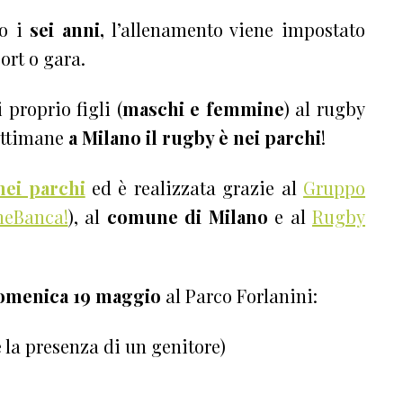
o i
sei anni,
l’allenamento viene impostato
rt o gara.
 proprio figli (
maschi e femmine
) al rugby
settimane
a Milano il rugby è nei parchi
!
ei parchi
ed è realizzata grazie al
Gruppo
heBanca!
), al
comune di Milano
e al
Rugby
omenica 19 maggio
al Parco Forlanini:
 la presenza di un genitore)