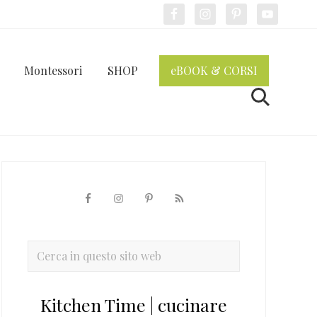
Bef
Hea
Montessori
SHOP
eBOOK & CORSI
Cerca
Barra
laterale
primaria
Cerca
in
questo
Kitchen Time | cucinare
sito