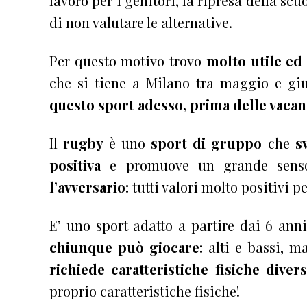
lavoro per i genitori, la ripresa della sc
di non valutare le alternative.
Per questo motivo trovo
molto utile ed
che si tiene a Milano tra maggio e giu
questo sport adesso, prima delle vacan
Il
rugby
è uno
sport di gruppo
che
s
positiva
e promuove un grande sen
l’avversario:
tutti valori molto positivi p
E’ uno sport adatto a partire dai 6 anni
chiunque può giocare:
alti e bassi, m
richiede caratteristiche fisiche diver
proprio caratteristiche fisiche!