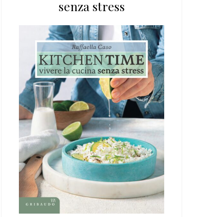
senza stress
web