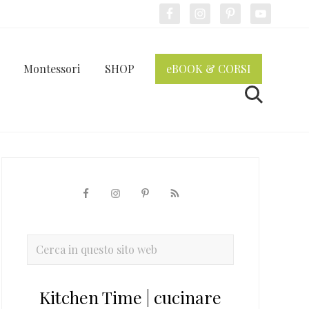
Bef
Hea
Montessori
SHOP
eBOOK & CORSI
Cerca
Barra
laterale
primaria
Cerca
in
questo
Kitchen Time | cucinare
sito