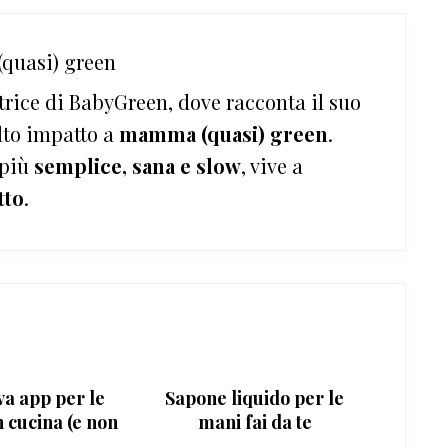
quasi) green
trice di BabyGreen, dove racconta il suo
lto impatto a
mamma (quasi) green
.
 più
semplice, sana e slow
, vive a
tto
.
a app per le
Sapone liquido per le
cucina (e non
mani fai da te
solo)