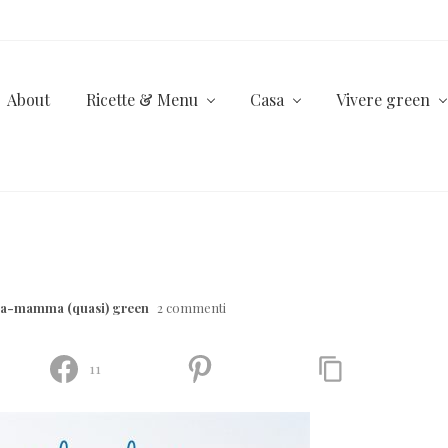
About
Ricette & Menu
Casa
Vivere green
lla-mamma (quasi) green
2 commenti
11