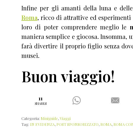
Infine per gli amanti della luna e delle 
Roma
, ricco di attrattive ed esperimen
loro di poter comprendere meglio le
m
maniera semplice e giocosa. Insomma, un
farà divertire il proprio figlio senza do
musei.
Buon viaggio!
11
SHARES
Categoria:
Miniguide
,
Viaggi
Tag:
IN EVIDENZA
,
POST SPONSORIZZATO
,
ROMA
,
ROMA CON