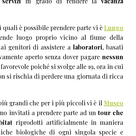
servizi
in grado di rendere la
vacanza
ai quali è possibile prendere parte vi è
Lungo
rende luogo proprio vicino al fiume della
ai genitori di assistere a
laboratori
, basati
sivamente aperto senza dover pagare
nessun
favorevole poiché si svolge alle 19, ora in cui
on si rischia di perdere una giornata di ricca
 più grandi che per i più piccoli vi è il
Museo
ono invitati a prendere parte ad un
tour che
bitat
riprodotti artificialmente in maniera
stiche biologiche di ogni singola specie e