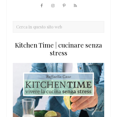
Barra
laterale
primaria
Cerca
in
questo
Kitchen Time | cucinare senza
sito
stress
web