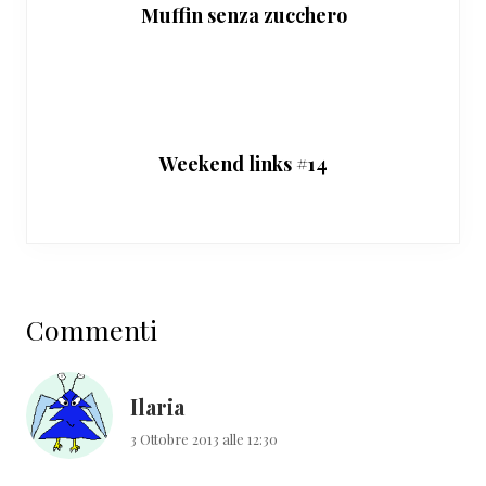
Muffin senza zucchero
Weekend links #14
Interazioni
Commenti
del
lettore
Ilaria
3 Ottobre 2013 alle 12:30