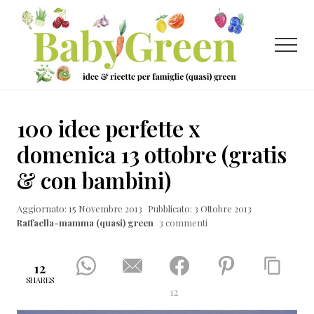
Menu
Passa
Passa
Passa
al
alla
al
contenuto
barra
piè
Menu
principale
laterale
di
primaria
pagina
Idee
e
100 idee perfette x
ricette
domenica 13 ottobre (gratis
per
& con bambini)
famiglie
(quasi)
Aggiornato: 15 Novembre 2013
Pubblicato: 3 Ottobre 2013
Raffaella-mamma (quasi) green
3 commenti
green
12
SHARES
12