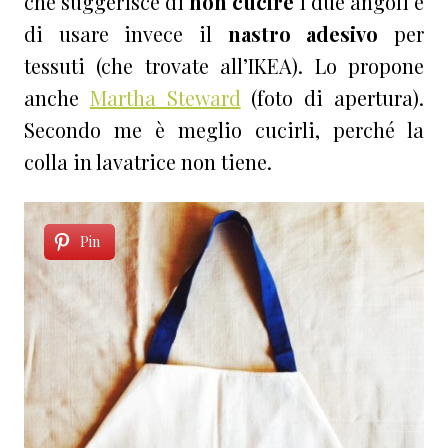
che suggerisce di
non cucire
i due angoli e
di usare invece il
nastro adesivo
per
tessuti (che trovate all’IKEA). Lo propone
anche
Martha Steward
(foto di apertura).
Secondo me è meglio cucirli, perché la
colla in lavatrice non tiene.
Pin