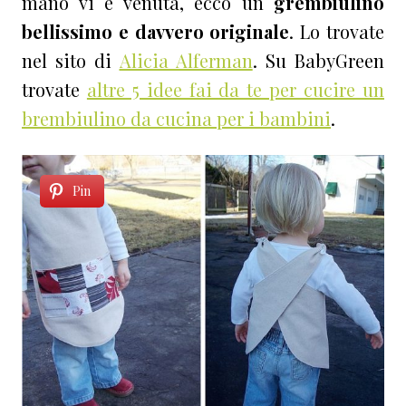
mano vi è venuta, ecco un
grembiulino
bellissimo e davvero originale
. Lo trovate
nel sito di
Alicia Alferman
. Su BabyGreen
trovate
altre 5 idee fai da te per cucire un
brembiulino da cucina per i bambini
.
Pin