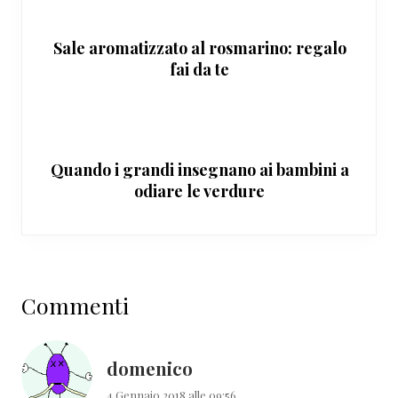
Sale aromatizzato al rosmarino: regalo
fai da te
Quando i grandi insegnano ai bambini a
odiare le verdure
Interazioni
Commenti
del
lettore
domenico
4 Gennaio 2018 alle 09:56