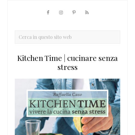
Barra
laterale
primaria
Cerca
in
questo
Kitchen Time | cucinare senza
sito
stress
web