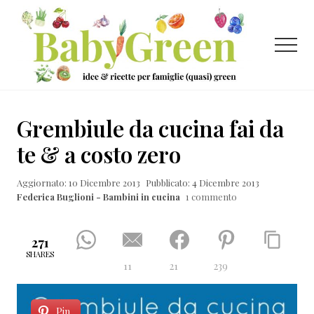
Menu
Passa
Passa
Passa
al
alla
al
contenuto
barra
piè
Menu
principale
laterale
di
primaria
pagina
Idee
e
Grembiule da cucina fai da
ricette
te & a costo zero
per
Aggiornato: 10 Dicembre 2013
Pubblicato: 4 Dicembre 2013
famiglie
Federica Buglioni - Bambini in cucina
1 commento
(quasi)
green
271
SHARES
11
21
239
Pin