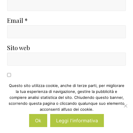
Email
*
Sito web
Avvertimi via email in caso di risposte al
Questo sito utilizza cookie, anche di terze parti, per migliorare
la tua esperienza di navigazione, gestire la pubblicità e
mio commento.
compiere analisi statistica del sito. Chiudendo questo banner,
scorrendo questa pagina o cliccando qualunque suo elemento
acconsenti all’uso dei cookie.
Avvertimi via email alla pubblicazione di
Ok
Leggi l'informativa
un nuovo articolo.