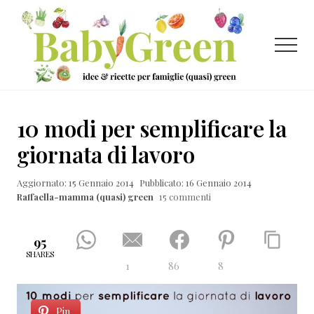
Menu
Passa
Passa
Passa
al
alla
al
contenuto
barra
piè
Menu
principale
laterale
di
primaria
pagina
Idee
e
10 modi per semplificare la
ricette
giornata di lavoro
per
Aggiornato: 15 Gennaio 2014
Pubblicato: 16 Gennaio 2014
famiglie
Raffaella-mamma (quasi) green
15 commenti
(quasi)
green
95
SHARES
1
86
8
Pin