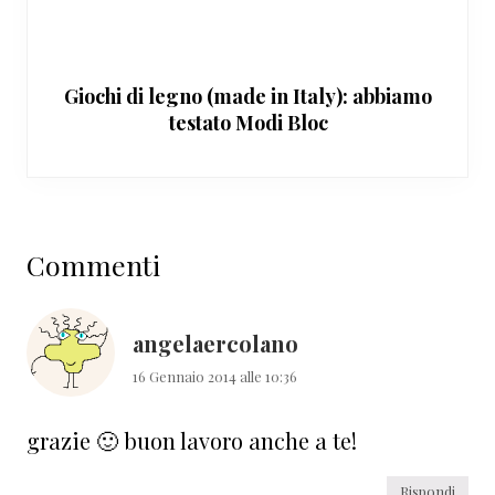
Giochi di legno (made in Italy): abbiamo
testato Modi Bloc
Interazioni
Commenti
del
lettore
angelaercolano
16 Gennaio 2014 alle 10:36
grazie 🙂 buon lavoro anche a te!
Rispondi