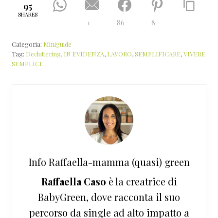
95
SHARES
1
86
8
Categoria:
Miniguide
Tag:
Decluttering
,
IN EVIDENZA
,
LAVORO
,
SEMPLIFICARE
,
VIVERE
SEMPLICE
Info
Raffaella-mamma (quasi) green
Raffaella Caso
è la creatrice di
BabyGreen, dove racconta il suo
percorso da single ad alto impatto a