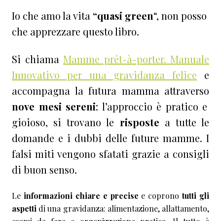
Io che amo la vita
“quasi green
“, non posso
che apprezzare questo libro.
Si chiama
Mamme prêt-à-porter. Manuale
Innovativo per una gravidanza felice
e
accompagna la futura mamma attraverso
nove mesi sereni
: l’approccio è pratico e
gioioso, si trovano le
risposte
a tutte le
domande e i dubbi delle future mamme. I
falsi miti vengono sfatati grazie a consigli
di buon senso.
Le
informazioni chiare e precise
e coprono
tutti gli
aspetti
di una gravidanza: alimentazione, allattamento,