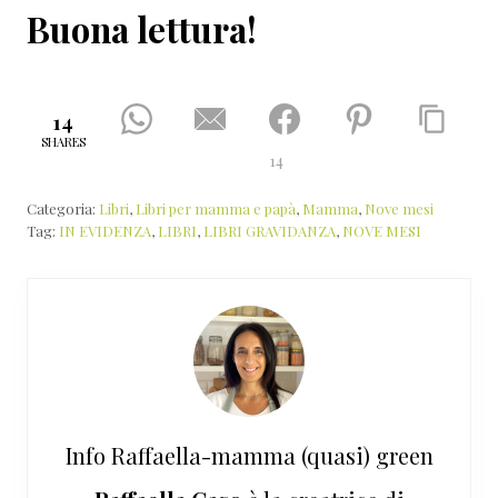
Buona lettura!
14
SHARES
14
Categoria:
Libri
,
Libri per mamma e papà
,
Mamma
,
Nove mesi
Tag:
IN EVIDENZA
,
LIBRI
,
LIBRI GRAVIDANZA
,
NOVE MESI
Info
Raffaella-mamma (quasi) green