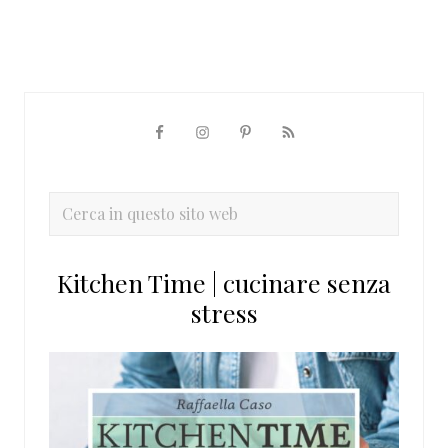
Barra
laterale
primaria
Cerca
in
questo
Kitchen Time | cucinare senza
sito
stress
web