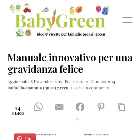
Menu
Passa
Passa
Passa
al
alla
al
contenuto
barra
piè
Menu
principale
laterale
di
primaria
pagina
Idee
e
Manuale innovativo per una
ricette
gravidanza felice
per
Aggiornato: 8 Novembre 2015
Pubblicato: 20 Gennaio 2014
famiglie
Raffaella-mamma (quasi) green
Lascia un commento
(quasi)
green
14
SHARES
14
Pin