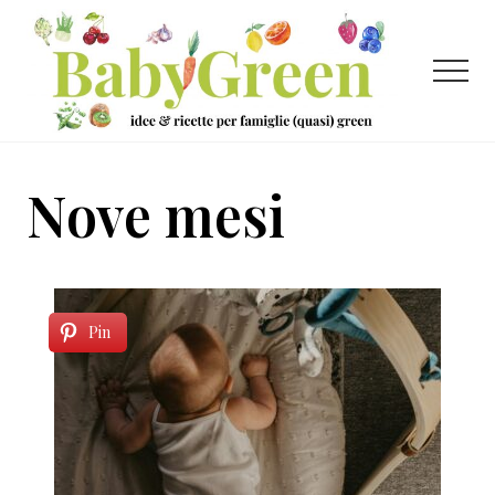
Menu
Passa
Passa
al
al
contenuto
piè
Menu
principale
di
pagina
Idee
e
Nove mesi
ricette
per
famiglie
(quasi)
Pin
green