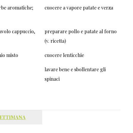
erbe aromatiche;
cuocere a vapore patate e verza
 cavolo cappuccio,
preparare pollo e patate al forno
(v. ricetta)
nio misto
cuocere lenticchie
lavare bene e sbollentare gli
spinaci
SETTIMANA