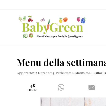
Skip
Passa
Passa
Passa
to
al
alla
al
right
contenuto
barra
piè
header
principale
laterale
di
navigation
primaria
pagina
Idee
e
Menu della settimana
ricette
per
Aggiornato: 13 Marzo 2014
Pubblicato: 14 Marzo 2014
Raffael
famiglie
(quasi)
48
SHARES
green