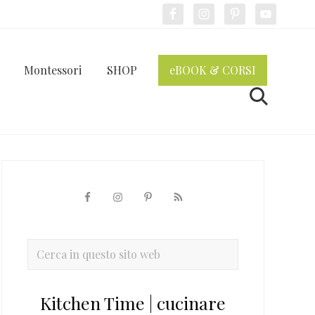
Bef
Hea
Montessori
SHOP
eBOOK & CORSI
Cerca
Barra
laterale
primaria
Cerca
in
questo
Kitchen Time | cucinare
sito