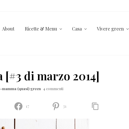
About
Ricette & Menu
Casa
Vivere green
 [#3 di marzo 2014]
la-mamma (quasi) green
4 commenti
17
31