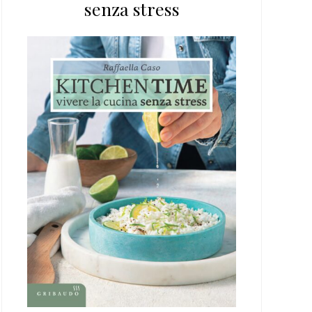
senza stress
web