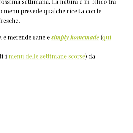
rossima settimana. La natura è in bilico tra
ro menu prevede qualche ricetta con le
fresche.
ta e merende sane e
simply homemade
(
qui
ti i
menu delle settimane scorse
) da