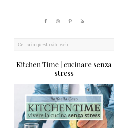
Barra
laterale
primaria
Cerca
in
questo
Kitchen Time | cucinare senza
sito
stress
web