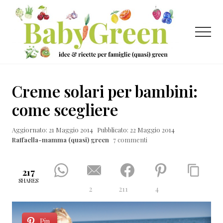
Menu
Passa
Passa
Passa
al
alla
al
contenuto
barra
piè
Menu
principale
laterale
di
primaria
pagina
Idee
e
Creme solari per bambini:
ricette
come scegliere
per
Aggiornato: 21 Maggio 2014
Pubblicato: 22 Maggio 2014
famiglie
Raffaella-mamma (quasi) green
7 commenti
(quasi)
green
217
SHARES
2
211
4
Pin