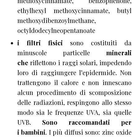
methoxycinnamate, benzophenone,
ethylhexyl methoxycinnamate, butyl
methoxydibenzoylmethane,
octyldodecylneopentanoate
i filtri fisici
sono costituiti da
minuscole particelle
minerali
che
riflettono i raggi solari, impedendo
loro di raggiungere l’epidermide. Non
trattengono il calore e non innescano
alcun procedimento di scomposizione
delle radiazioni, respingono allo stesso
modo sia le frequenze UVA, sia quelle
UVB.
Sono raccomandati per
i bambini
. I più diffusi sono: zinc oxide