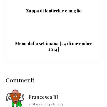
Zuppa di lenticchie e miglio
Menu della settimana [#4 di novembre
2014]
Interazioni
Commenti
del
lettore
Francesca BI
22 Maggio 2014 alle 22:45