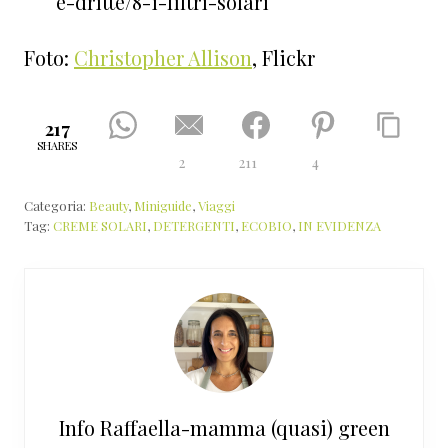
e-dritte/8-i-filtri-solari
Foto:
Christopher Allison
, Flickr
217
SHARES
2
211
4
Categoria:
Beauty
,
Miniguide
,
Viaggi
Tag:
CREME SOLARI
,
DETERGENTI
,
ECOBIO
,
IN EVIDENZA
Info
Raffaella-mamma (quasi) green