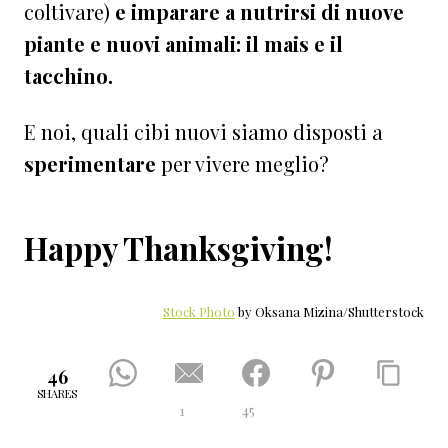
coltivare)
e imparare a nutrirsi di nuove
piante e nuovi animali: il mais e il
tacchino.
E noi, quali cibi nuovi siamo disposti a
sperimentare
per vivere meglio?
Happy Thanksgiving!
Stock Photo
by Oksana Mizina/Shutterstock
46
SHARES
1
45