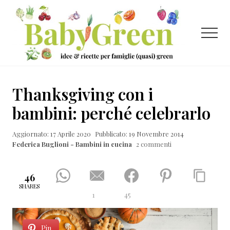
Menu
Passa
Passa
Passa
al
alla
al
contenuto
barra
piè
Menu
principale
laterale
di
primaria
pagina
Idee
e
Thanksgiving con i
ricette
bambini: perché celebrarlo
per
Aggiornato: 17 Aprile 2020
Pubblicato: 19 Novembre 2014
famiglie
Federica Buglioni - Bambini in cucina
2 commenti
(quasi)
green
46
SHARES
1
45
Pin