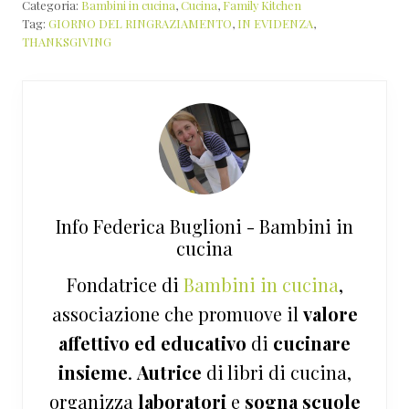
Categoria:
Bambini in cucina
,
Cucina
,
Family Kitchen
Tag:
GIORNO DEL RINGRAZIAMENTO
,
IN EVIDENZA
,
THANKSGIVING
Info
Federica Buglioni - Bambini in
cucina
Fondatrice di
Bambini in cucina
,
associazione che promuove il
valore
affettivo ed educativo
di
cucinare
insieme
.
Autrice
di libri di cucina,
organizza
laboratori
e
sogna
scuole