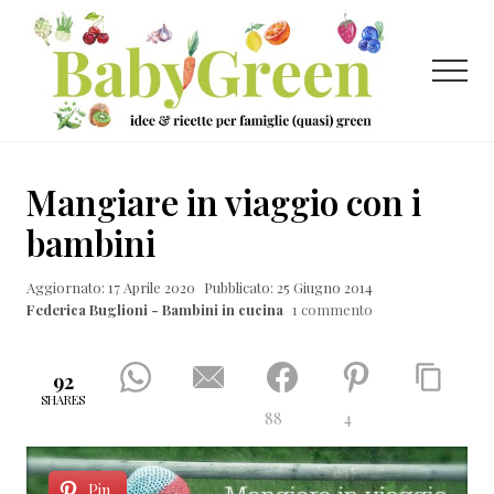
Menu
Passa
Passa
Passa
al
alla
al
contenuto
barra
piè
Menu
principale
laterale
di
primaria
pagina
Idee
e
Mangiare in viaggio con i
ricette
bambini
per
Aggiornato: 17 Aprile 2020
Pubblicato: 25 Giugno 2014
famiglie
Federica Buglioni - Bambini in cucina
1 commento
(quasi)
green
92
SHARES
88
4
Pin