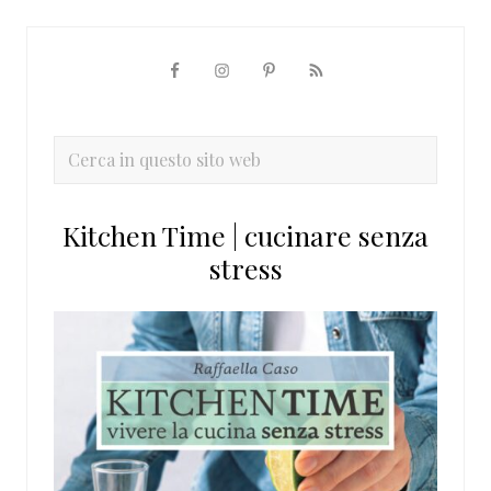
Barra
laterale
primaria
Cerca
in
questo
Kitchen Time | cucinare senza
sito
stress
web