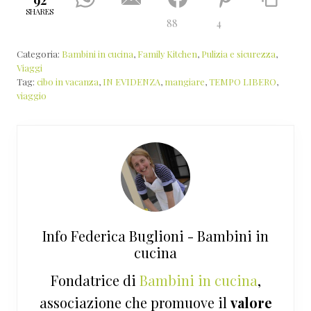
SHARES
88
4
Categoria:
Bambini in cucina
,
Family Kitchen
,
Pulizia e sicurezza
,
Viaggi
Tag:
cibo in vacanza
,
IN EVIDENZA
,
mangiare
,
TEMPO LIBERO
,
viaggio
Info
Federica Buglioni - Bambini in
cucina
Fondatrice di
Bambini in cucina
,
associazione che promuove il
valore