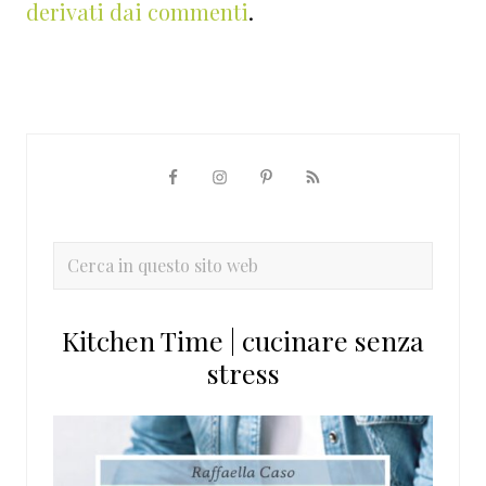
derivati dai commenti
.
Barra
laterale
primaria
Cerca
in
questo
Kitchen Time | cucinare senza
sito
stress
web