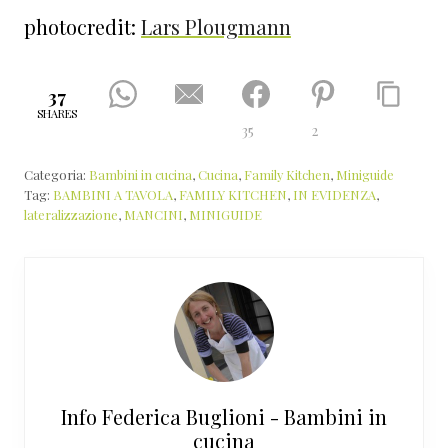
photocredit:
Lars Plougmann
37
SHARES
35
2
Categoria:
Bambini in cucina
,
Cucina
,
Family Kitchen
,
Miniguide
Tag:
BAMBINI A TAVOLA
,
FAMILY KITCHEN
,
IN EVIDENZA
,
lateralizzazione
,
MANCINI
,
MINIGUIDE
Info
Federica Buglioni - Bambini in
cucina