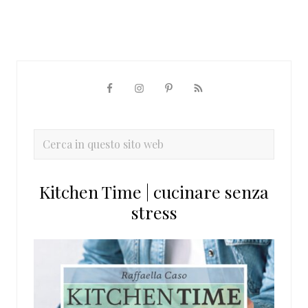
Barra
laterale
primaria
Cerca
in
questo
Kitchen Time | cucinare senza
sito
stress
web