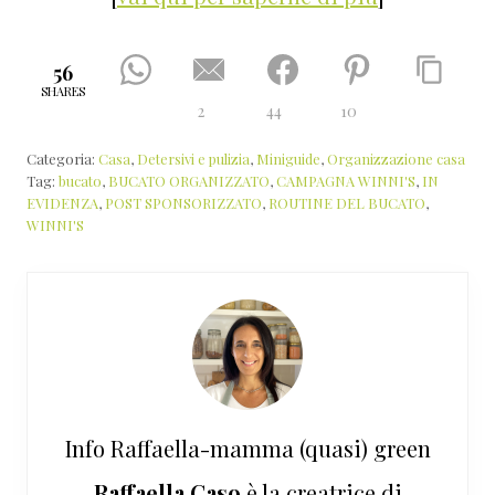
56
SHARES
2
44
10
Categoria:
Casa
,
Detersivi e pulizia
,
Miniguide
,
Organizzazione casa
Tag:
bucato
,
BUCATO ORGANIZZATO
,
CAMPAGNA WINNI'S
,
IN
EVIDENZA
,
POST SPONSORIZZATO
,
ROUTINE DEL BUCATO
,
WINNI'S
Info
Raffaella-mamma (quasi) green
Raffaella Caso
è la creatrice di