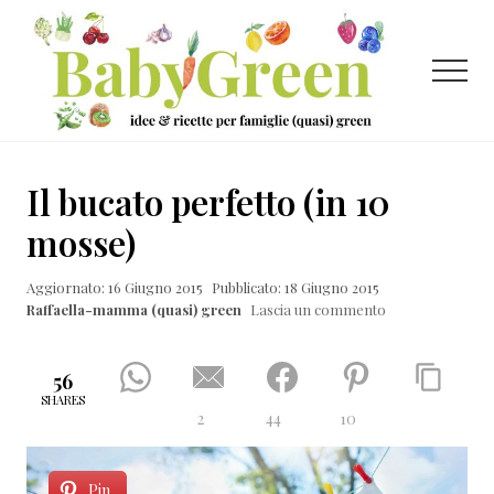
Menu
Passa
Passa
Passa
al
alla
al
contenuto
barra
piè
Menu
principale
laterale
di
primaria
pagina
Idee
e
Il bucato perfetto (in 10
ricette
mosse)
per
Aggiornato: 16 Giugno 2015
Pubblicato: 18 Giugno 2015
famiglie
Raffaella-mamma (quasi) green
Lascia un commento
(quasi)
green
56
SHARES
2
44
10
Pin