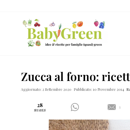
Skip
Passa
Passa
Passa
to
al
alla
al
right
contenuto
barra
piè
header
principale
laterale
di
navigation
primaria
pagina
Idee
e
Zucca al forno: ricet
ricette
per
Aggiornato: 2 Settembre 2020
Pubblicato: 10 Novembre 2014
R
famiglie
(quasi)
28
1
SHARES
green