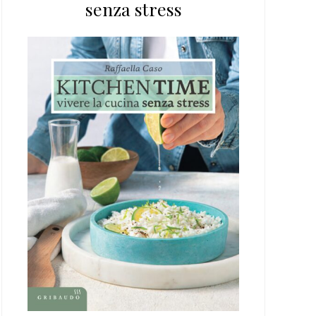
senza stress
web