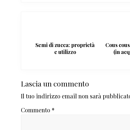
Semi di zucca: proprietà
Cous cous
e utilizzo
(in ac
Interazioni
Lascia un commento
del
Il tuo indirizzo email non sarà pubblicat
lettore
Commento
*