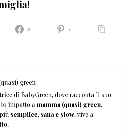
miglia!
26
1
quasi) green
trice di BabyGreen, dove racconta il suo
lto impatto a
mamma (quasi) green
.
 più
semplice, sana e slow
, vive a
tto
.