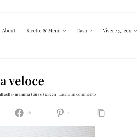
About
Ricette & Menu
Casa
Vivere green
ta veloce
affaella-mamma (quasi) green
Lascia un commento
26
1