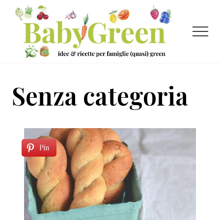
Menu
Passa
Passa
al
al
contenuto
piè
Menu
principale
di
pagina
Idee
e
Senza categoria
ricette
per
famiglie
(quasi)
Pin
green