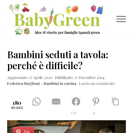
Menu
Passa
Passa
Passa
al
alla
al
contenuto
barra
piè
Menu
principale
laterale
di
primaria
pagina
Idee
e
Bambini seduti a tavola:
ricette
perché è difficile?
per
Aggiornato: 17 Aprile 2020
Pubblicato: 17 Dicembre 2014
famiglie
Federica Buglioni - Bambini in cucina
Lascia un commento
(quasi)
green
180
SHARES
176
4
Pin