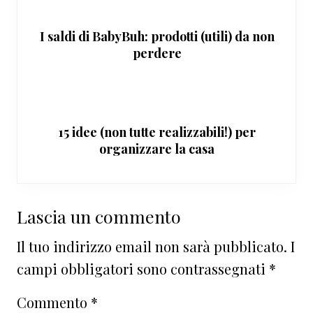
I saldi di BabyBuh: prodotti (utili) da non
perdere
15 idee (non tutte realizzabili!) per
organizzare la casa
Interazioni
Lascia un commento
del
Il tuo indirizzo email non sarà pubblicato.
I
lettore
campi obbligatori sono contrassegnati
*
Commento
*