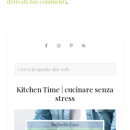
derivati dai commenti
.
Barra
laterale
primaria
Cerca
in
questo
Kitchen Time | cucinare senza
sito
stress
web