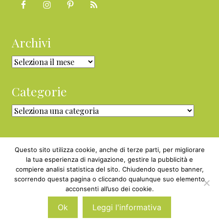
Archivi
Archivi
Categorie
Categorie
Questo sito utilizza cookie, anche di terze parti, per migliorare
la tua esperienza di navigazione, gestire la pubblicità e
compiere analisi statistica del sito. Chiudendo questo banner,
Copyright © 2010 - 2026 BabyGreen™ ·
scorrendo questa pagina o cliccando qualunque suo elemento
P.IVA 05829800969 · Webmaster
acconsenti all’uso dei cookie.
Nexnova.net
Ok
Leggi l'informativa