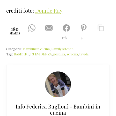
crediti foto:
Donnie Ray
180
SHARES
176
4
Categoria:
Bambini in cucina
,
Family Kitchen
Tag:
BAMBINI
,
IN EVIDENZA
,
postura
,
schiena
,
tavola
Info
Federica Buglioni - Bambini in
cucina