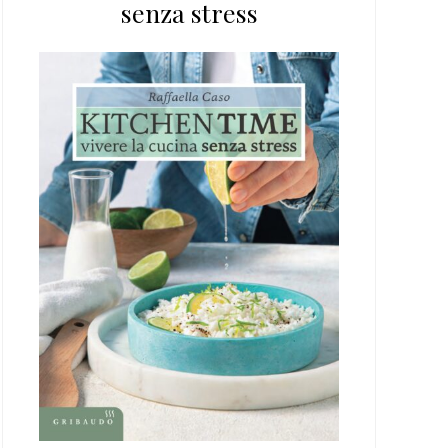
senza stress
web