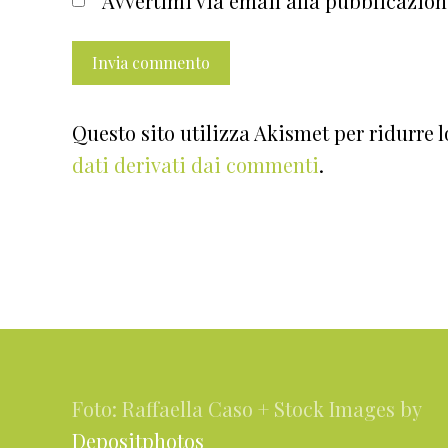
Avvertimi via email alla pubblicazion
Questo sito utilizza Akismet per ridurre 
dati derivati dai commenti
.
Footer
Foto: Raffaella Caso + Stock Images by
Depositphotos