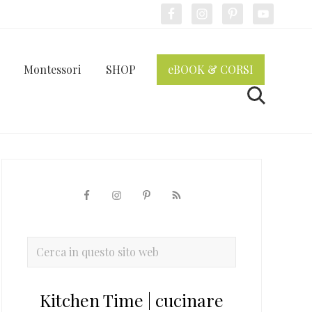
Bef
Hea
Montessori
SHOP
eBOOK & CORSI
Cerca
Barra
laterale
primaria
Cerca
in
questo
Kitchen Time | cucinare
sito