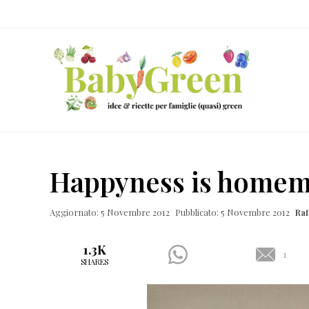
Skip
Passa
Passa
Passa
to
al
alla
al
right
contenuto
barra
piè
header
principale
laterale
di
navigation
primaria
pagina
Idee
e
Happyness is home
ricette
per
Aggiornato: 5 Novembre 2012
Pubblicato: 5 Novembre 2012
Ra
famiglie
(quasi)
1.3K
1
SHARES
green