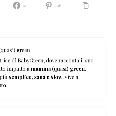
41
1.2K
quasi) green
trice di BabyGreen, dove racconta il suo
lto impatto a
mamma (quasi) green
.
 più
semplice, sana e slow
, vive a
tto
.