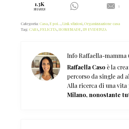
1.3K
1
SHARES
Categoria:
Casa
,
E poi...
,
Link sfiziosi
,
Organizzazione casa
Tag:
CASA
,
FELICITA
,
HOMEMADE
,
IN EVIDENZA
Info
Raffaella-mamma (
Raffaella Caso
è la crea
percorso da single ad a
Alla ricerca di una vita
Milano, nonostante tu