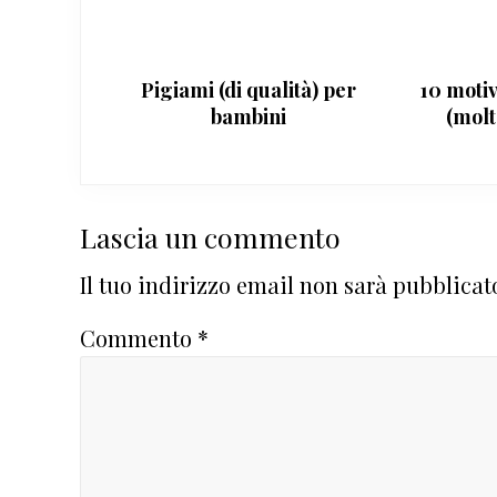
Pigiami (di qualità) per
10 moti
bambini
(molt
Interazioni
Lascia un commento
del
Il tuo indirizzo email non sarà pubblicat
lettore
Commento
*