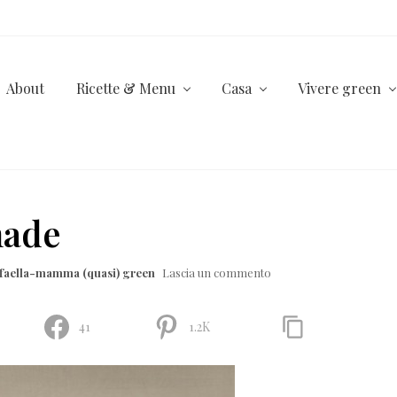
About
Ricette & Menu
Casa
Vivere green
made
ffaella-mamma (quasi) green
Lascia un commento
41
1.2K