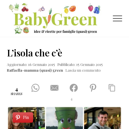
Menu
Passa
Passa
Passa
al
alla
al
contenuto
barra
piè
Menu
principale
laterale
di
primaria
pagina
Idee
e
L’isola che c’è
ricette
Aggiornato: 16 Gennaio 2015
Pubblicato: 15 Gennaio 2015
per
Raffaella-mamma (quasi) green
Lascia un commento
famiglie
(quasi)
4
green
SHARES
4
Pin