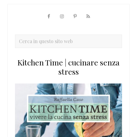
Barra
laterale
primaria
Cerca
in
questo
Kitchen Time | cucinare senza
sito
stress
web