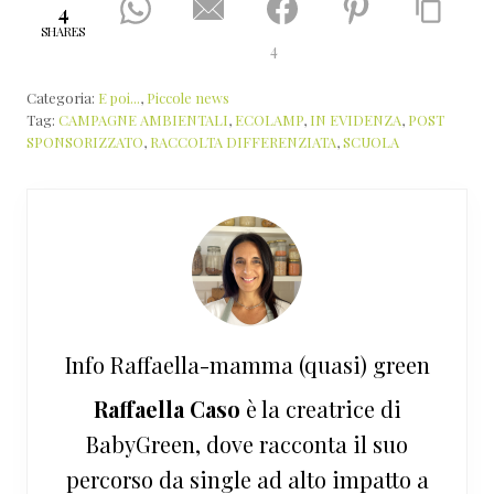
4
SHARES
4
Categoria:
E poi...
,
Piccole news
Tag:
CAMPAGNE AMBIENTALI
,
ECOLAMP
,
IN EVIDENZA
,
POST
SPONSORIZZATO
,
RACCOLTA DIFFERENZIATA
,
SCUOLA
Info
Raffaella-mamma (quasi) green
Raffaella Caso
è la creatrice di
BabyGreen, dove racconta il suo
percorso da single ad alto impatto a