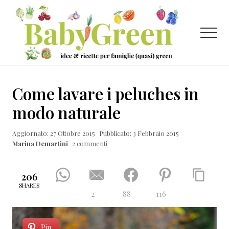
Menu
Passa
Passa
Passa
al
alla
al
contenuto
barra
piè
Menu
principale
laterale
di
primaria
pagina
Idee
e
Come lavare i peluches in
ricette
modo naturale
per
Aggiornato: 27 Ottobre 2015
Pubblicato: 3 Febbraio 2015
famiglie
Marina Demartini
2 commenti
(quasi)
green
206
SHARES
2
88
116
Pin