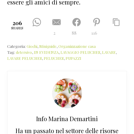
essere gli amici di sempre.
206
SHARES
2
88
116
Categoria:
Giochi
,
Miniguide
,
Organizzazione casa
Tag:
detersivo
,
IN EVIDENZA
,
LAVAGGIO PELUCHES
,
LAVARE
,
LAVARE PELUCHES
,
PELUCHES
,
PUPAZZI
Info
Marina Demartini
Ha un passato nel settore delle risorse