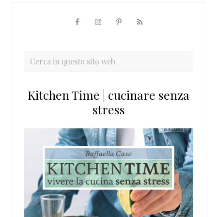
Barra
laterale
primaria
Cerca
in
questo
Kitchen Time | cucinare senza
sito
stress
web