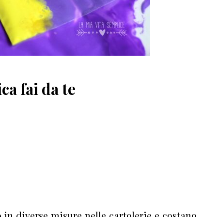
a fai da te
o in diverse misure nelle cartolerie e costano