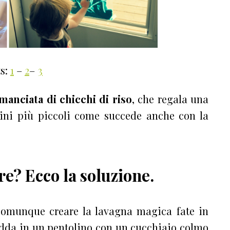
ts:
1
–
2
–
3
manciata di chicchi di riso
, che regala una
bini più piccoli come succede anche con la
re? Ecco la soluzione.
 comunque creare la lavagna magica fate in
edda in un pentolino con un cucchiaio colmo