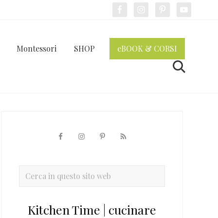
Bef
Hea
Montessori
SHOP
eBOOK & CORSI
Cerca
Barra
laterale
primaria
Cerca
in
questo
Kitchen Time | cucinare
sito