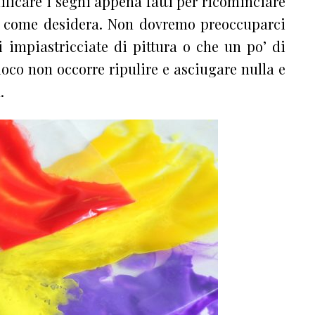
ficare i segni appena fatti per ricominciare
re” come desidera. Non dovremo preoccuparci
 impiastricciate di pittura o che un po’ di
gioco non occorre ripulire e asciugare nulla e
.