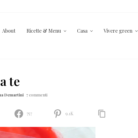
About
Ricette & Menu
Casa
Vivere green
a te
na Demartini
7 commenti
757
9.1K