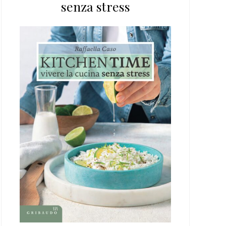
senza stress
web