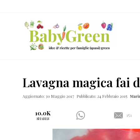
Skip
Passa
Passa
Passa
to
al
alla
al
right
contenuto
barra
piè
header
principale
laterale
di
navigation
primaria
pagina
Idee
e
Lavagna magica fai d
ricette
per
Aggiornato: 30 Maggio 2017
Pubblicato: 24 Febbraio 2015
Mari
famiglie
(quasi)
10.0K
151
SHARES
green