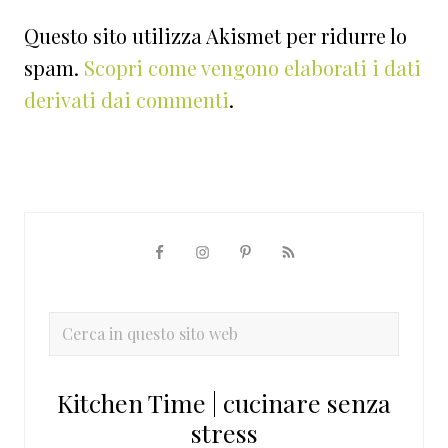
Questo sito utilizza Akismet per ridurre lo
spam.
Scopri come vengono elaborati i dati
derivati dai commenti
.
Barra
laterale
primaria
Cerca
in
questo
Kitchen Time | cucinare senza
sito
stress
web