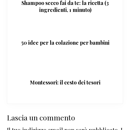
Shampoo secco fai da te: la ricetta (3
ingredienti, 1 minuto)
50 idee per la colazione per bambini
Montessori: il cesto dei tesori
Interazioni
Lascia un commento
del
Il tuo indirizzo email non sarà pubblicato.
I