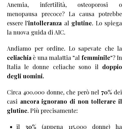
Anemia, infertilità, osteoporosi o
menopausa precoce? La causa potrebbe
essere l’
intolleranza
al
glutine
. Lo spiega
la nuova guida di AIC.
Andiamo per ordine. Lo sapevate che la
celiachia
è una malattia “al
femminile
“? In
Italia le donne celiache sono il
doppio
degli uomini.
Circa 400.000 donne, che però nel
70%
dei
casi
ancora ignorano di non tollerare il
glutine
. Più precisamente:
il
30%
(appena 115.000 donne) ha