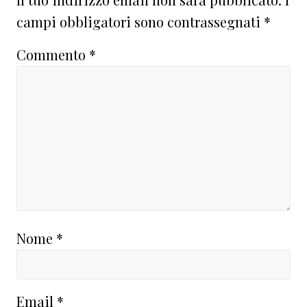
lettore
campi obbligatori sono contrassegnati
*
Commento
*
Nome
*
Email
*