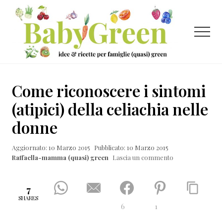
Menu
Passa
Passa
Passa
al
alla
al
contenuto
barra
piè
Menu
principale
laterale
di
primaria
pagina
Idee
e
Come riconoscere i sintomi
ricette
(atipici) della celiachia nelle
per
donne
famiglie
(quasi)
Aggiornato: 10 Marzo 2015
Pubblicato: 10 Marzo 2015
Raffaella-mamma (quasi) green
Lascia un commento
green
7
SHARES
6
1