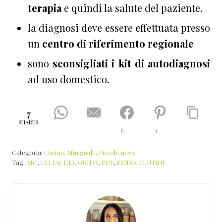
terapia
e quindi la salute del paziente.
la diagnosi deve essere effettuata presso
un
centro di riferimento regionale
sono
sconsigliati i kit di autodiagnosi
ad uso domestico.
7
SHARES
6
1
Categoria:
Cucina
,
Miniguide
,
Piccole news
Tag:
AIC
,
CELIACHIA
,
GUIDA
,
PDF
,
SENZA GLUTINE