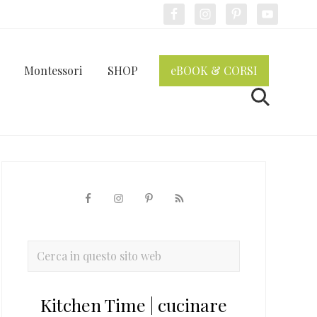
Bef
Hea
Montessori
SHOP
eBOOK & CORSI
Cerca
Barra
laterale
primaria
Cerca
in
questo
Kitchen Time | cucinare
sito