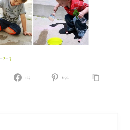
–
2
–
3
127
692