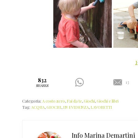
1
832
13
SHARES
Categoria:
A costo zero
,
Fai da te
,
Giochi
,
Giochi e libri
Tag:
ACQUA
,
GIOCHI
,
IN EVIDENZA
,
LAVORETTI
Info
Marina Demartini