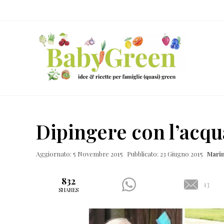
Skip
Passa
Passa
Passa
to
al
alla
al
right
contenuto
barra
piè
header
principale
laterale
di
navigation
primaria
pagina
Idee
e
Dipingere con l’acqu
ricette
per
Aggiornato: 5 Novembre 2015
Pubblicato: 23 Giugno 2015
Mari
famiglie
(quasi)
832
13
SHARES
green