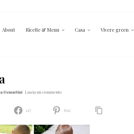
About
Ricette & Menu
Casa
Vivere green
a
na Demartini
Lascia un commento
127
692