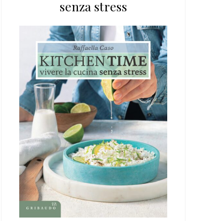
senza stress
web