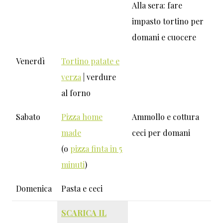
Alla sera: fare
impasto tortino per
domani e cuocere
Venerdì
Tortino patate e
verza
| verdure
al forno
Sabato
Pizza home
Ammollo e cottura
made
ceci per domani
(o
pizza finta in 5
minuti
)
Domenica
Pasta e ceci
SCARICA IL