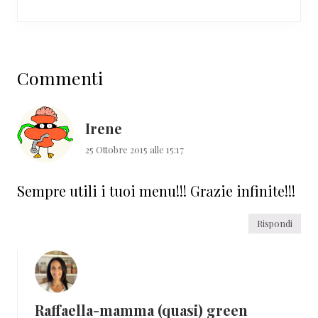
Interazioni
Commenti
del
lettore
Irene
25 Ottobre 2015 alle 15:17
Sempre utili i tuoi menu!!! Grazie infinite!!!
Rispondi
Raffaella-mamma (quasi) green