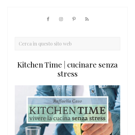
Barra
laterale
primaria
Cerca
in
questo
Kitchen Time | cucinare senza
sito
stress
web