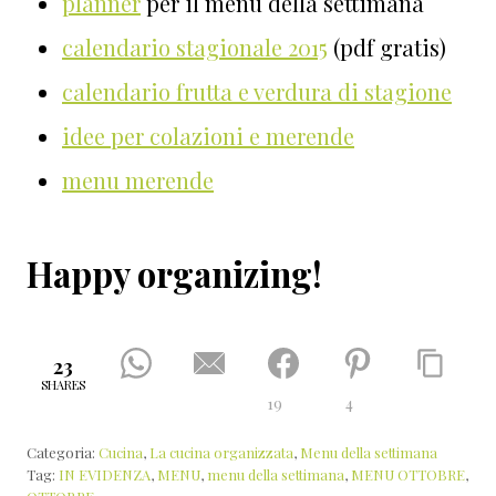
planner
per il menù della settimana
calendario stagionale 2015
(pdf gratis)
calendario frutta e verdura di stagione
idee per colazioni e merende
menu merende
Happy organizing!
23
SHARES
19
4
Categoria:
Cucina
,
La cucina organizzata
,
Menu della settimana
Tag:
IN EVIDENZA
,
MENU
,
menu della settimana
,
MENU OTTOBRE
,