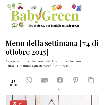
Menu
Passa
Passa
Passa
al
alla
al
contenuto
barra
piè
Menu
principale
laterale
di
primaria
pagina
Idee
e
Menu della settimana [#4 di
ricette
ottobre 2015]
per
Aggiornato: 23 Ottobre 2015
Pubblicato: 23 Ottobre 2015
famiglie
Raffaella-mamma (quasi) green
2 commenti
(quasi)
green
23
SHARES
19
4
Pin