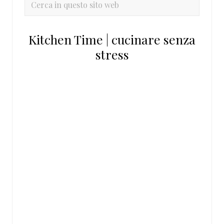
primaria
in
questo
Kitchen Time | cucinare senza
sito
stress
web