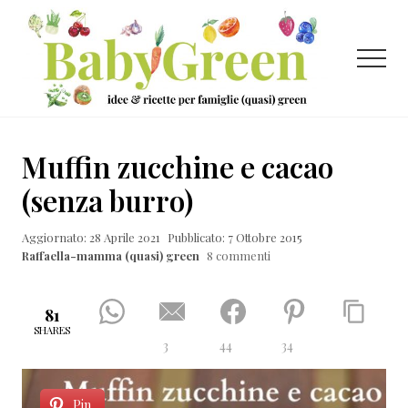
Menu
Passa
Passa
Passa
al
alla
al
contenuto
barra
piè
Menu
principale
laterale
di
primaria
pagina
Idee
e
Muffin zucchine e cacao
ricette
(senza burro)
per
Aggiornato: 28 Aprile 2021
Pubblicato: 7 Ottobre 2015
famiglie
Raffaella-mamma (quasi) green
8 commenti
(quasi)
green
81
SHARES
3
44
34
Pin