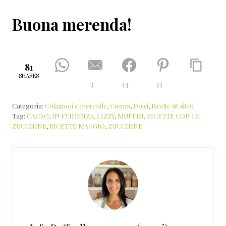
Buona merenda!
81
SHARES
3
44
34
Categoria:
Colazioni e merende
,
Cucina
,
Dolci
,
Ricette & altro
Tag:
CACAO
,
IN EVIDENZA
,
LIZZY
,
MUFFIN
,
RICETTE CON LE
ZUCCHINE
,
RICETTE MAGGIO
,
ZUCCHINE