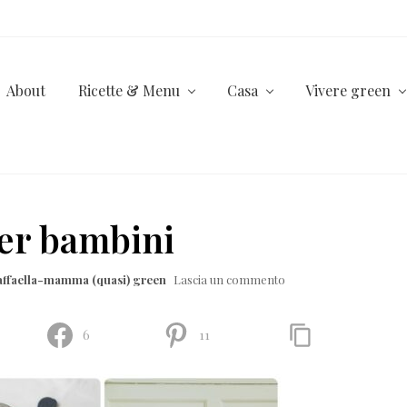
About
Ricette & Menu
Casa
Vivere green
per bambini
affaella-mamma (quasi) green
Lascia un commento
6
11