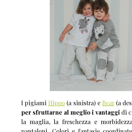
I pigiami
Hippo
(a sinistra) e
Bear
(a des
per sfruttarne al meglio i vantaggi
di c
la maglia, la freschezza e morbidezz
pantaloni. Colori e fantasie coordinate