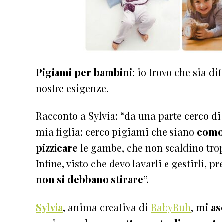
Pigiami per bambini
: io trovo che sia di
nostre esigenze.
Racconto a Sylvia: “da una parte cerco di 
mia figlia: cerco pigiami che siano
como
pizzicare
le gambe, che non scaldino trop
Infine, visto che devo lavarli e gestirli, 
non si debbano stirare”.
Sylvia
,
anima creativa di
BabyBuh
,
mi as