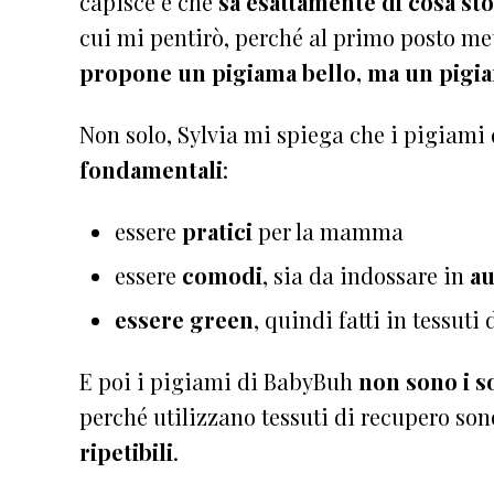
capisce e che
sa esattamente di cosa st
cui mi pentirò, perché al primo posto met
propone un pigiama bello, ma un pigi
Non solo, Sylvia mi spiega che i pigiam
fondamentali
:
essere
pratici
per la mamma
essere
comodi
, sia da indossare in
a
essere green
, quindi fatti in tessuti
E poi i pigiami di BabyBuh
non sono i so
perché utilizzano tessuti di recupero so
ripetibili
.