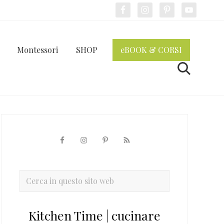
Bef
Hea
Montessori
SHOP
eBOOK & CORSI
Cerca
Barra
laterale
primaria
Cerca
in
questo
Kitchen Time | cucinare
sito