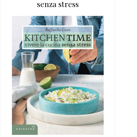
senza stress
web