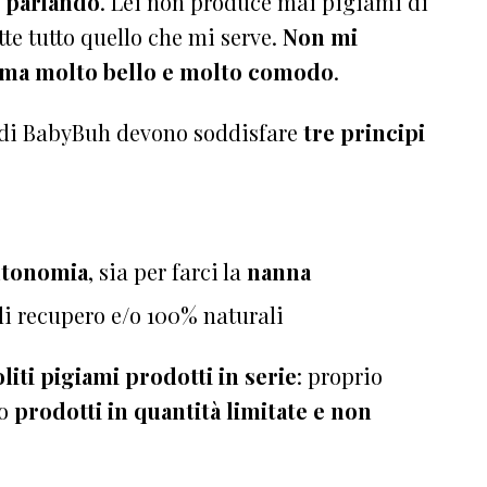
o parlando
. Lei non produce mai pigiami di
te tutto quello che mi serve.
Non mi
ama molto bello e molto comodo
.
i di BabyBuh devono soddisfare
tre principi
utonomia
, sia per farci la
nanna
 di recupero e/o 100% naturali
liti pigiami prodotti in serie
: proprio
no
prodotti in quantità limitate e non