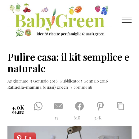
Menu
Passa
Passa
Passa
al
alla
al
contenuto
barra
piè
Menu
principale
laterale
di
primaria
pagina
Idee
e
Pulire casa: il kit semplice e
ricette
naturale
per
Aggiornato: 5 Gennaio 2016
Pubblicato: 5 Gennaio 2016
famiglie
Raffaella-mamma (quasi) green
8 commenti
(quasi)
green
4.0K
SHARES
13
618
3.3K
Pin