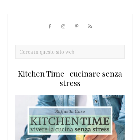
Barra
laterale
primaria
Cerca
in
questo
Kitchen Time | cucinare senza
sito
stress
web