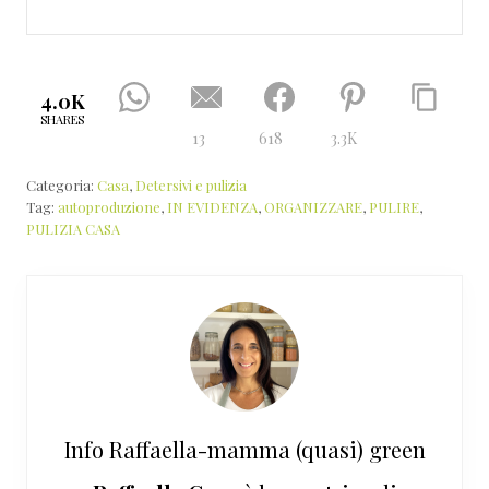
4.0K
SHARES
13
618
3.3K
Categoria:
Casa
,
Detersivi e pulizia
Tag:
autoproduzione
,
IN EVIDENZA
,
ORGANIZZARE
,
PULIRE
,
PULIZIA CASA
Info
Raffaella-mamma (quasi) green