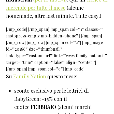
merende per tutto il mese
(alcune
homemade, altre last minute. Tutte easy!)
[/mp_code] [/mp_span] [mp_span col=”1″ classes=”
motopress-empty mp-hidden-phone”] [/mp_span]
[/mp_row] [mp_row] [mp_span col=”2″] [mp_image
id=”20166″ size=”thumbnail”
link_type=”custom_url” link=”www.family-nation.it”
target=”true” caption=”false” align=”center”]
[/mp_span] [mp_span col=”9″] [mp_code]
Su
Family Nation
questo mese:
sconto esclusivo per le lettrici di
BabyGreen:
-15%
con il
codice
FEBBRAIO
(alcuni marchi