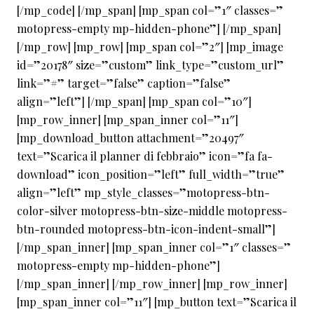
[/mp_code] [/mp_span] [mp_span col=”1″ classes=”
motopress-empty mp-hidden-phone”] [/mp_span]
[/mp_row] [mp_row] [mp_span col=”2″] [mp_image
id=”20178″ size=”custom” link_type=”custom_url”
link=”#” target=”false” caption=”false”
align=”left”] [/mp_span] [mp_span col=”10″]
[mp_row_inner] [mp_span_inner col=”11″]
[mp_download_button attachment=”20497″
text=”Scarica il planner di febbraio” icon=”fa fa-
download” icon_position=”left” full_width=”true”
align=”left” mp_style_classes=”motopress-btn-
color-silver motopress-btn-size-middle motopress-
btn-rounded motopress-btn-icon-indent-small”]
[/mp_span_inner] [mp_span_inner col=”1″ classes=”
motopress-empty mp-hidden-phone”]
[/mp_span_inner] [/mp_row_inner] [mp_row_inner]
[mp_span_inner col=”11″] [mp_button text=”Scarica il