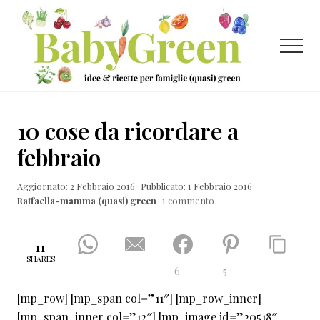
Menu
Passa
Passa
Passa
al
alla
al
contenuto
barra
piè
Menu
principale
laterale
di
primaria
pagina
Idee
e
10 cose da ricordare a
ricette
febbraio
per
Aggiornato: 2 Febbraio 2016
Pubblicato: 1 Febbraio 2016
famiglie
Raffaella-mamma (quasi) green
1 commento
(quasi)
green
11
SHARES
6
5
[mp_row] [mp_span col=”11″] [mp_row_inner]
[mp_span_inner col=”12″] [mp_image id=”20518″