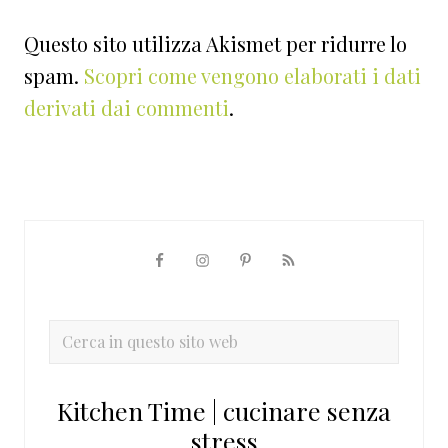
Questo sito utilizza Akismet per ridurre lo
spam.
Scopri come vengono elaborati i dati
derivati dai commenti
.
Barra
laterale
primaria
Cerca
in
questo
Kitchen Time | cucinare senza
sito
stress
web