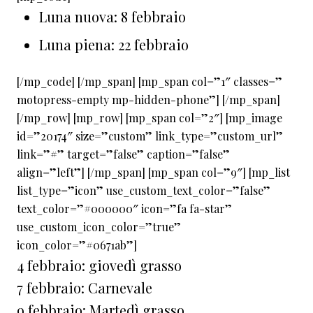
Luna nuova: 8 febbraio
Luna piena: 22 febbraio
[/mp_code] [/mp_span] [mp_span col=”1″ classes=”
motopress-empty mp-hidden-phone”] [/mp_span]
[/mp_row] [mp_row] [mp_span col=”2″] [mp_image
id=”20174″ size=”custom” link_type=”custom_url”
link=”#” target=”false” caption=”false”
align=”left”] [/mp_span] [mp_span col=”9″] [mp_list
list_type=”icon” use_custom_text_color=”false”
text_color=”#000000″ icon=”fa fa-star”
use_custom_icon_color=”true”
icon_color=”#0671ab”]
4 febbraio: giovedì grasso
7 febbraio: Carnevale
9 febbraio: Martedì grasso