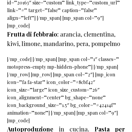
id=”20163″ size=”custom” link_type=”custom_url”
link=”#” target=”false” caption=”false”
align=”left”] [/mp_span] [mp_span col=”9″]
[mp_code]
Frutta di febbraio
: arancia, clementina,
kiwi, limone, mandarino, pera, pompelmo
[/mp_code] [/mp_span] [mp_span col=”1″ classes=”
motopress-empty mp-hidden-phone”] [/mp_span]
[/mp_row] [mp_row] [mp_span col=”2″] [mp_icon
icon=”fa fa-star” icon_color=”#8cbf42″
icon_size=”large” icon_size_custom=”26″
icon_alignment=”center” bg_shape=”none”
icon_background_size=”1.5″ bg_color=”#42414f”
animation=”none”] [/mp_span] [mp_span col=”9″]
[mp_code]
Autoproduzione
in cucina.
Pasta per