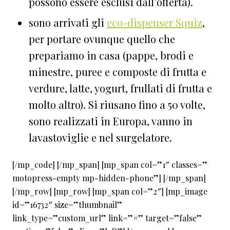
possono essere esclusi dall’offerta).
sono arrivati gli
eco-dispenser Squiz
,
per portare ovunque quello che
prepariamo in casa (pappe, brodi e
minestre, puree e composte di frutta e
verdure, latte, yogurt, frullati di frutta e
molto altro). Si riusano fino a 50 volte,
sono realizzati in Europa, vanno in
lavastoviglie e nel surgelatore.
[/mp_code] [/mp_span] [mp_span col=”1″ classes=”
motopress-empty mp-hidden-phone”] [/mp_span]
[/mp_row] [mp_row] [mp_span col=”2″] [mp_image
id=”16732″ size=”thumbnail”
link_type=”custom_url” link=”#” target=”false”