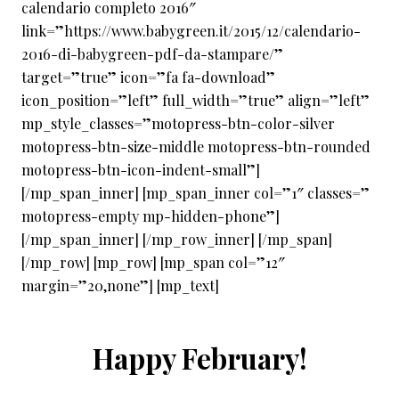
calendario completo 2016″
link=”https://www.babygreen.it/2015/12/calendario-
2016-di-babygreen-pdf-da-stampare/”
target=”true” icon=”fa fa-download”
icon_position=”left” full_width=”true” align=”left”
mp_style_classes=”motopress-btn-color-silver
motopress-btn-size-middle motopress-btn-rounded
motopress-btn-icon-indent-small”]
[/mp_span_inner] [mp_span_inner col=”1″ classes=”
motopress-empty mp-hidden-phone”]
[/mp_span_inner] [/mp_row_inner] [/mp_span]
[/mp_row] [mp_row] [mp_span col=”12″
margin=”20,none”] [mp_text]
Happy February!