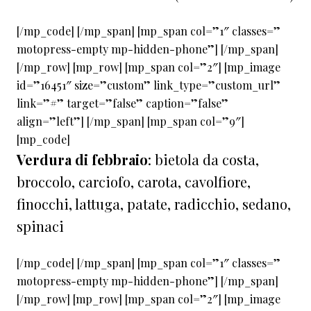
[/mp_code] [/mp_span] [mp_span col=”1″ classes=”
motopress-empty mp-hidden-phone”] [/mp_span]
[/mp_row] [mp_row] [mp_span col=”2″] [mp_image
id=”16451″ size=”custom” link_type=”custom_url”
link=”#” target=”false” caption=”false”
align=”left”] [/mp_span] [mp_span col=”9″]
[mp_code]
Verdura di febbraio
: bietola da costa,
broccolo, carciofo, carota, cavolfiore,
finocchi, lattuga, patate, radicchio, sedano,
spinaci
[/mp_code] [/mp_span] [mp_span col=”1″ classes=”
motopress-empty mp-hidden-phone”] [/mp_span]
[/mp_row] [mp_row] [mp_span col=”2″] [mp_image