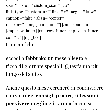
size=”custom” custom_size=”590″
link_type=”custom_url” link=”#” target=”false”
caption=”false” align=”center”
margin=”none,15,none,none”] [/mp_span_inner]
[/mp_row_inner] [mp_row_inner] [mp_span_inner
col=”12″] [mp_text]
Care amiche,
eccoci a
febbraio
: un mese allegro e
ricco di giornate speciali. Quest’anno più
lungo del solito.
Anche questo mese cercherò di condividere
con voi
idee, consigli pratici, riflessioni
per vivere meglio
e in armonia con se