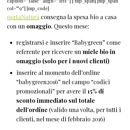
caption=”false” align=”left”] [/mp_span] [mp_span
col=”9″] [mp_code]
portaNatura
consegna la spesa bio a casa
con un
omaggio
. Questo mese:
registrarsi e inserire “Babygreen” come
referente per ricevere un
miele bio in
omaggio (solo per i nuovi clienti)
inserire al momento dell’ordine
“babygreen2016” nel campo “codici
promozionali” per avere il
15% di
sconto immediato sul totale
dell’ordine
(valido una volta, per tutti i
clienti, nel mese di febbraio 2016)