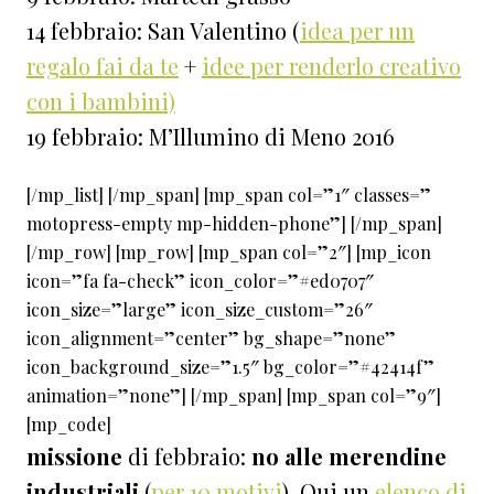
14 febbraio: San Valentino (
idea per un
regalo fai da te
+
idee per renderlo creativo
con i bambini)
19 febbraio: M’Illumino di Meno 2016
[/mp_list] [/mp_span] [mp_span col=”1″ classes=”
motopress-empty mp-hidden-phone”] [/mp_span]
[/mp_row] [mp_row] [mp_span col=”2″] [mp_icon
icon=”fa fa-check” icon_color=”#ed0707″
icon_size=”large” icon_size_custom=”26″
icon_alignment=”center” bg_shape=”none”
icon_background_size=”1.5″ bg_color=”#42414f”
animation=”none”] [/mp_span] [mp_span col=”9″]
[mp_code]
missione
di febbraio:
no alle merendine
industriali
(
per 10 motivi
). Qui un
elenco di