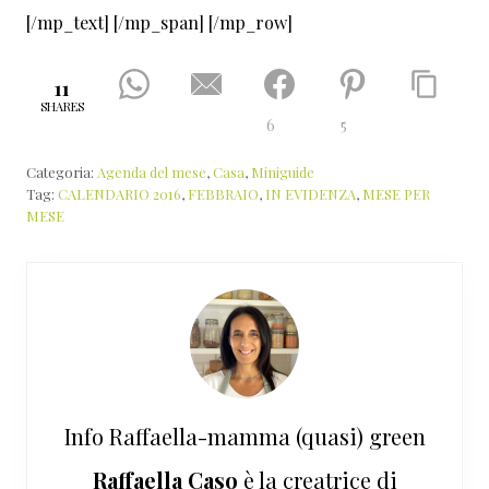
[/mp_text] [/mp_span] [/mp_row]
11
SHARES
6
5
Categoria:
Agenda del mese
,
Casa
,
Miniguide
Tag:
CALENDARIO 2016
,
FEBBRAIO
,
IN EVIDENZA
,
MESE PER
MESE
Info
Raffaella-mamma (quasi) green
Raffaella Caso
è la creatrice di