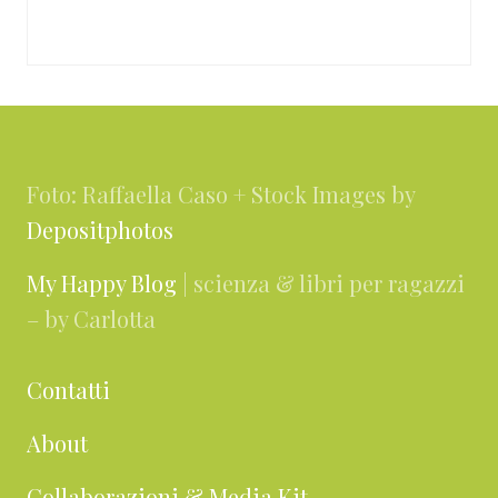
Footer
Foto: Raffaella Caso + Stock Images by
Depositphotos
My Happy Blog
| scienza & libri per ragazzi
– by Carlotta
Contatti
About
Collaborazioni & Media Kit