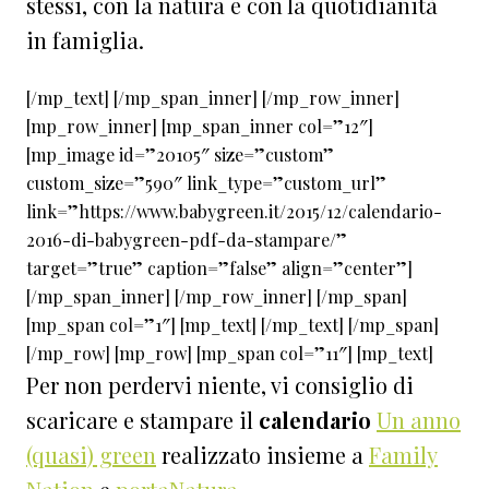
stessi, con la natura e con la quotidianità
in famiglia.
[/mp_text] [/mp_span_inner] [/mp_row_inner]
[mp_row_inner] [mp_span_inner col=”12″]
[mp_image id=”20105″ size=”custom”
custom_size=”590″ link_type=”custom_url”
link=”https://www.babygreen.it/2015/12/calendario-
2016-di-babygreen-pdf-da-stampare/”
target=”true” caption=”false” align=”center”]
[/mp_span_inner] [/mp_row_inner] [/mp_span]
[mp_span col=”1″] [mp_text] [/mp_text] [/mp_span]
[/mp_row] [mp_row] [mp_span col=”11″] [mp_text]
Per non perdervi niente, vi consiglio di
scaricare e stampare il
calendario
Un anno
(quasi) green
realizzato insieme a
Family