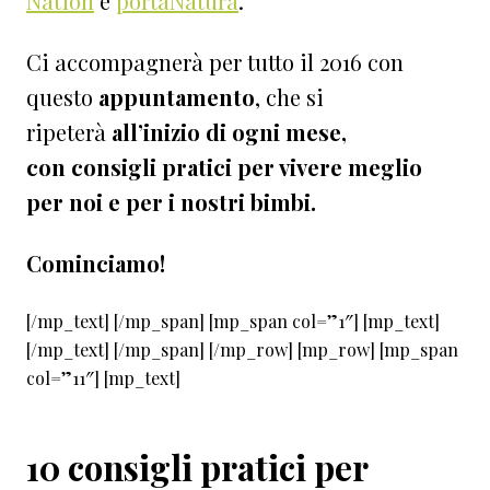
Nation
e
portaNatura
.
Ci accompagnerà per tutto il 2016 con
questo
appuntamento
, che si
ripeterà
all’inizio di ogni mese,
con
consigli pratici per vivere meglio
per noi e per i nostri bimbi.
Cominciamo!
[/mp_text] [/mp_span] [mp_span col=”1″] [mp_text]
[/mp_text] [/mp_span] [/mp_row] [mp_row] [mp_span
col=”11″] [mp_text]
10 consigli pratici per