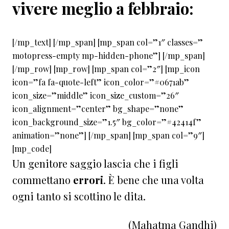
vivere meglio a febbraio:
[/mp_text] [/mp_span] [mp_span col=”1″ classes=”
motopress-empty mp-hidden-phone”] [/mp_span]
[/mp_row] [mp_row] [mp_span col=”2″] [mp_icon
icon=”fa fa-quote-left” icon_color=”#0671ab”
icon_size=”middle” icon_size_custom=”26″
icon_alignment=”center” bg_shape=”none”
icon_background_size=”1.5″ bg_color=”#42414f”
animation=”none”] [/mp_span] [mp_span col=”9″]
[mp_code]
Un genitore saggio lascia che i figli
commettano
errori
. È bene che una volta
ogni tanto si scottino le dita.
(Mahatma Gandhi)