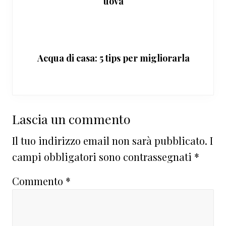
uova
Acqua di casa: 5 tips per migliorarla
Interazioni
Lascia un commento
del
Il tuo indirizzo email non sarà pubblicato.
I
lettore
campi obbligatori sono contrassegnati
*
Commento
*