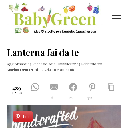
Menu
Passa
Passa
Passa
al
alla
al
contenuto
barra
piè
Menu
principale
laterale
di
primaria
pagina
Idee
e
Lanterna fai da te
ricette
Aggiornato: 23 Febbraio 2016
Pubblicato: 23 Febbraio 2016
per
Marina Demartini
Lascia un commento
famiglie
(quasi)
489
green
SHARES
6
172
311
Pin