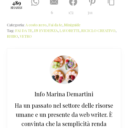
489
SHARES
6
172
311
Categoria:
A costo zero
,
Fai da te
,
Miniguide
Tag:
FAI DA TE
,
IN EVIDENZA
,
LAVORETTI
,
RICICLO CREATIVO
,
RIUSO
,
VETRO
Info
Marina Demartini
Ha un passato nel settore delle risorse
umane e un presente da web writer. È
convinta che la semplicità renda