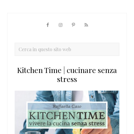
Barra
laterale
primaria
Cerca
in
questo
Kitchen Time | cucinare senza
sito
stress
web