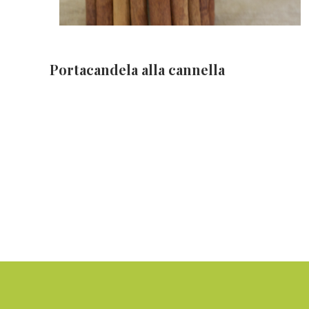
Portacandela alla cannella
Footer