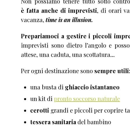
Non possiamo tenere tutto sotto contr
è fatta anche di imprevisti
, di orari v
vacanza,
time is an illusion.
Prepariamoci a gestire i piccoli impre
imprevisti sono dietro l’angolo e pos
attese, una caduta, una scottatura…
Per ogni destinazione sono
sempre utili
una busta di
ghiaccio istantaneo
un kit di
pronto soccorso naturale
cerotti
grandi e piccoli per coprire ta
tessera sanitaria
del bambino