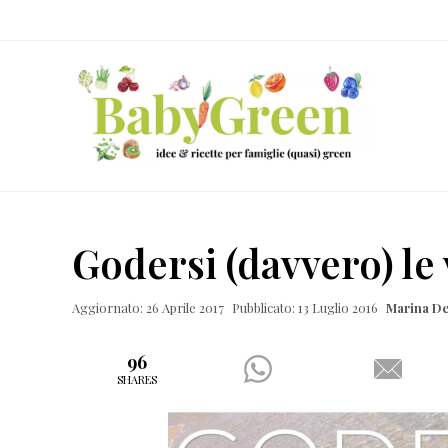
Skip
Passa
Passa
Passa
to
al
alla
al
right
contenuto
barra
piè
header
principale
laterale
di
navigation
primaria
pagina
Idee
e
Godersi (davvero) le
ricette
per
Aggiornato: 26 Aprile 2017
Pubblicato: 13 Luglio 2016
Marina De
famiglie
(quasi)
96
SHARES
green