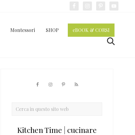
Bef
Hea
Montessori
SHOP
eBOOK & CORSI
Cerca
Barra
laterale
primaria
Cerca
in
questo
Kitchen Time | cucinare
sito