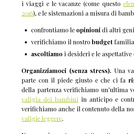
i viaggi e le vacanze (come questo
ele
2016
), e le sistemazioni a misura di bam
confrontiamo le
opinioni
di altri gen
verifichiamo il nostro
budget
familia
ascoltiamo
i desideri e le aspettative
Organizziamoci (senza stress).
Una va
parte con il piede giusto e che ci fa
r
della partenza verifichiamo un’ultima v
valigia dei bambini
in anticipo e contr
verifichiamo anche il contenuto della n
valigie leggere
.