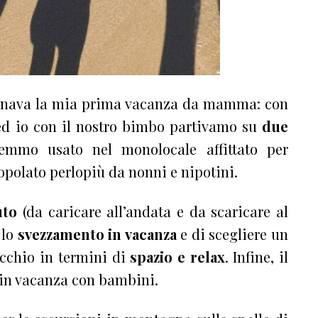
icinava la mia prima vacanza da mamma: con
 ed io con il nostro bimbo partivamo su
due
mmo usato nel monolocale affittato per
polato perlopiù da nonni e nipotini.
uto
(da caricare all’andata e da scaricare al
 lo
svezzamento in vacanza
e di scegliere un
ecchio in termini di
spazio e relax
.
Infine, il
in vacanza con bambini.