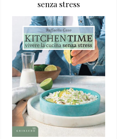
senza stress
web