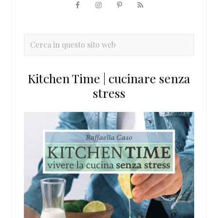
Barra
laterale
primaria
Cerca
in
questo
Kitchen Time | cucinare senza
sito
stress
web