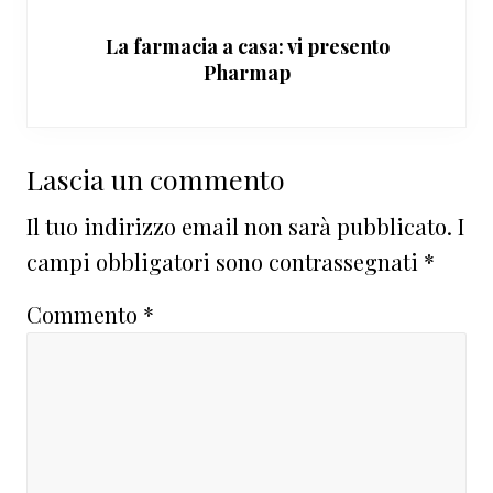
La farmacia a casa: vi presento
Pharmap
Interazioni
Lascia un commento
del
Il tuo indirizzo email non sarà pubblicato.
I
lettore
campi obbligatori sono contrassegnati
*
Commento
*