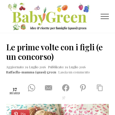
Menu
Passa
Passa
Passa
al
alla
al
contenuto
barra
piè
Menu
principale
laterale
di
primaria
pagina
Idee
e
Le prime volte con i figli (e
ricette
un concorso)
per
Aggiornato: 19 Luglio 2016
Pubblicato: 19 Luglio 2016
famiglie
Raffaella-mamma (quasi) green
Lascia un commento
(quasi)
green
37
SHARES
37
Pin