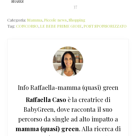
SHARES
37
Categoria:
Mamma
,
Piccole news
,
Shopping
Tag:
CONCORSO
,
LE BEBE PRIME GIOIE
,
POST SPONSORIZZATO
Info
Raffaella-mamma (quasi) green
Raffaella Caso
è la creatrice di
BabyGreen, dove racconta il suo
percorso da single ad alto impatto a
mamma (quasi) green
. Alla ricerca di