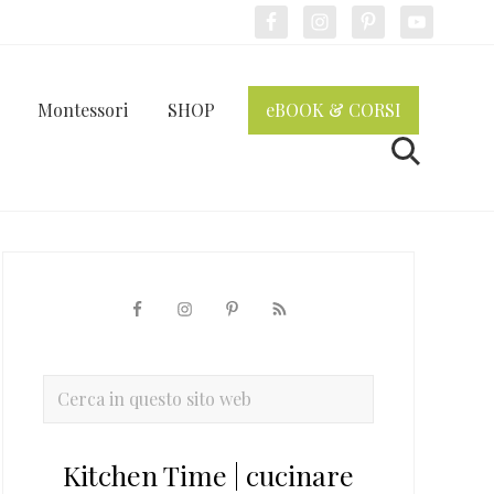
Bef
Hea
Montessori
SHOP
eBOOK & CORSI
Cerca
Barra
laterale
primaria
Cerca
in
questo
Kitchen Time | cucinare
sito