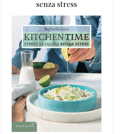
senza stress
web