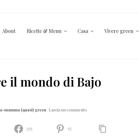
About
Ricette & Menu
Casa
Vivere green
re il mondo di Bajo
lla-mamma (quasi) green
Lascia un commento
295
55