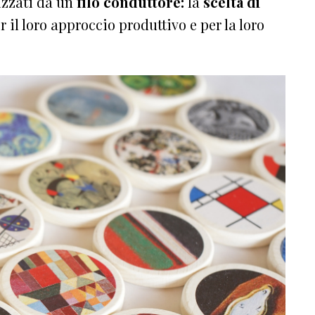
rizzati da un
filo conduttore:
la
scelta di
er il loro approccio produttivo e per la loro