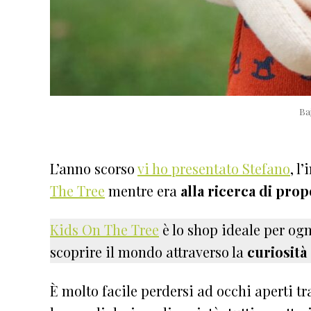
Ba
L’anno scorso
vi ho presentato Stefano
, l
The Tree
mentre era
alla ricerca di prop
Kids On The Tree
è lo shop ideale per ogn
scoprire il mondo attraverso la
curiosità
È molto facile perdersi ad occhi aperti tr