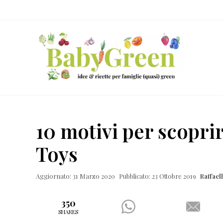
Skip
Passa
Passa
Passa
to
al
alla
al
right
contenuto
barra
piè
header
principale
laterale
di
navigation
primaria
pagina
Idee
e
10 motivi per scopri
ricette
Toys
per
famiglie
Aggiornato: 31 Marzo 2020
Pubblicato: 23 Ottobre 2019
Raffae
(quasi)
green
350
SHARES