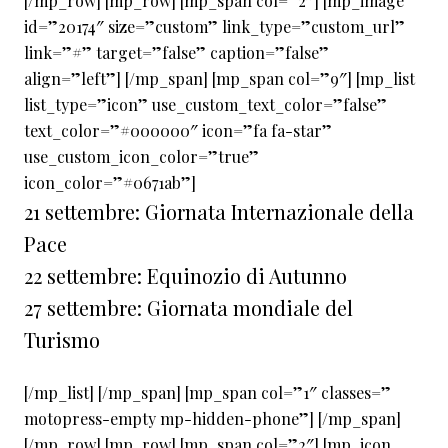
[/mp_row] [mp_row] [mp_span col=”2″] [mp_image
id=”20174″ size=”custom” link_type=”custom_url”
link=”#” target=”false” caption=”false”
align=”left”] [/mp_span] [mp_span col=”9″] [mp_list
list_type=”icon” use_custom_text_color=”false”
text_color=”#000000″ icon=”fa fa-star”
use_custom_icon_color=”true”
icon_color=”#0671ab”]
21 settembre: Giornata Internazionale della
Pace
22 settembre: Equinozio di Autunno
27 settembre: Giornata mondiale del
Turismo
[/mp_list] [/mp_span] [mp_span col=”1″ classes=”
motopress-empty mp-hidden-phone”] [/mp_span]
[/mp_row] [mp_row] [mp_span col=”2″] [mp_icon