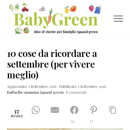
Menu
Passa
Passa
Passa
al
alla
al
contenuto
barra
piè
Menu
principale
laterale
di
primaria
pagina
Idee
e
10 cose da ricordare a
ricette
settembre (per vivere
per
meglio)
famiglie
(quasi)
Aggiornato: 1 Settembre 2016
Pubblicato: 1 Settembre 2016
Raffaella-mamma (quasi) green
8 commenti
green
37
SHARES
24
13