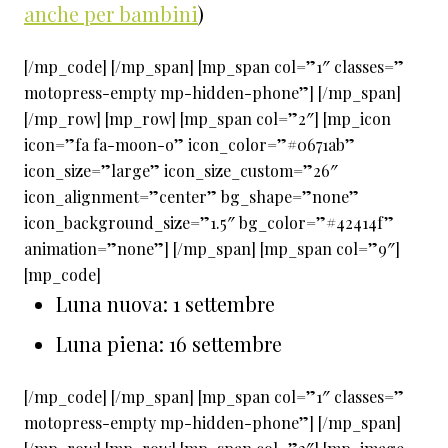
anche per bambini
)
[/mp_code] [/mp_span] [mp_span col=”1″ classes=”
motopress-empty mp-hidden-phone”] [/mp_span]
[/mp_row] [mp_row] [mp_span col=”2″] [mp_icon
icon=”fa fa-moon-o” icon_color=”#0671ab”
icon_size=”large” icon_size_custom=”26″
icon_alignment=”center” bg_shape=”none”
icon_background_size=”1.5″ bg_color=”#42414f”
animation=”none”] [/mp_span] [mp_span col=”9″]
[mp_code]
Luna nuova: 1 settembre
Luna piena: 16 settembre
[/mp_code] [/mp_span] [mp_span col=”1″ classes=”
motopress-empty mp-hidden-phone”] [/mp_span]