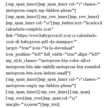
[/mp_span_inner] [mp_span_inner col=”1″ classes=”
motopress-empty mp-hidden-phone”]
[/mp_span_inner] [/mp_row_inner] [mp_row_inner]
[mp_span_inner col=”11″] [mp_button text=”Scarica il
calendario completo 2016″
link=”https://www.babygreen.it/2015/12/calendario-
2016-di-babygreen-pdf-da-stampare/”
target=”true” icon=”fa fa-download”
icon_position=”left” full_width=”true” align=”left”
mp_style_classes=”motopress-btn-color-silver
motopress-btn-size-middle motopress-btn-rounded
motopress-btn-icon-indent-small”]
[/mp_span_inner] [mp_span_inner col=”1″ classes=”
motopress-empty mp-hidden-phone”]
[/mp_span_inner] [/mp_row_inner] [/mp_span]
[/mp_row] [mp_row] [mp_span col=”12″
margin=”20,none”] [mp_text]