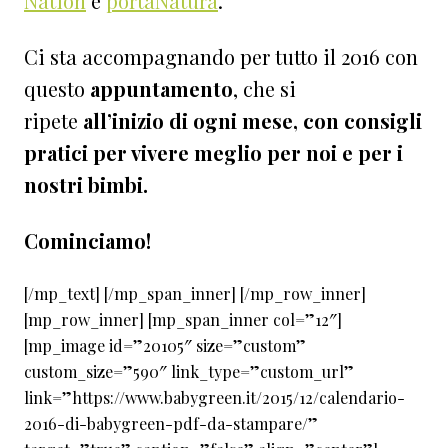
Nation
e
portaNatura
.
Ci sta accompagnando per tutto il 2016 con
questo
appuntamento
, che si
ripete
all’inizio di ogni mese, con
consigli
pratici per vivere meglio per noi e per i
nostri bimbi.
Cominciamo!
[/mp_text] [/mp_span_inner] [/mp_row_inner]
[mp_row_inner] [mp_span_inner col=”12″]
[mp_image id=”20105″ size=”custom”
custom_size=”590″ link_type=”custom_url”
link=”https://www.babygreen.it/2015/12/calendario-
2016-di-babygreen-pdf-da-stampare/”