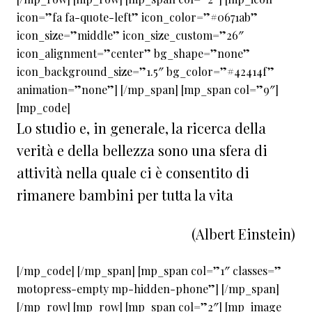
icon=”fa fa-quote-left” icon_color=”#0671ab”
icon_size=”middle” icon_size_custom=”26″
icon_alignment=”center” bg_shape=”none”
icon_background_size=”1.5″ bg_color=”#42414f”
animation=”none”] [/mp_span] [mp_span col=”9″]
[mp_code]
Lo studio e, in generale, la ricerca della
verità e della bellezza sono una sfera di
attività nella quale ci è consentito di
rimanere bambini per tutta la vita
(Albert Einstein)
[/mp_code] [/mp_span] [mp_span col=”1″ classes=”
motopress-empty mp-hidden-phone”] [/mp_span]
[/mp_row] [mp_row] [mp_span col=”2″] [mp_image