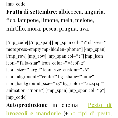
[mp_code]
Frutta di settembre
: albicocca, anguria,
fico, lampone, limone, mela, melone,
mirtillo, mora, pesca, prugna, uva.
[/mp_code] [/mp_span] [mp_span col=”1″ classes=”
motopress-empty mp-hidden-phone”] [/mp_span]
[/mp_row] [mp_row] [mp_span col=”2″] [mp_icon
icon=”fa fa-star” icon_color=”#8cbf42″
icon_size=”large” icon_size_custom=”26″
icon_alignment=”center” bg_shape=”none”
icon_background_size=”1.5″ bg_color=”#42414f”
animation=”none”] [/mp_span] [mp_span col=”9″]
[mp_code]
Autoproduzione
in cucina |
Pesto di
broccoli e mandorle
(+
10 tipi di pesto,