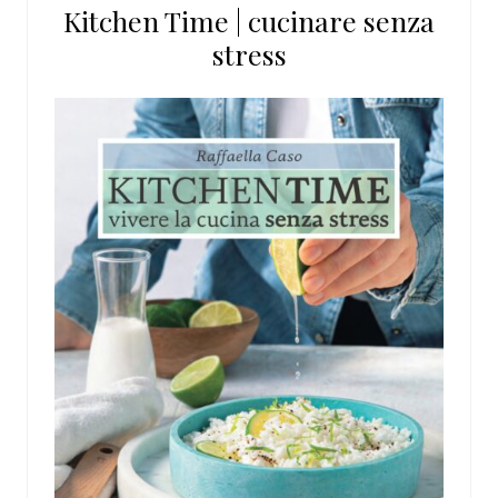
Kitchen Time | cucinare senza
sito
stress
web