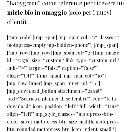
“Babygreen” come referente per ricevere un
miele bio in omaggio
(solo per i nuovi
clienti).
[/mp_code] [/mp_span] [mp_span col=”1″ classes=”
motopress-empty mp-hidden-phone”] [/mp_span]
[/mp_row] [mp_row] [mp_span col=”2″] [mp_image
id=”22576″ size=”custom” link_type=”custom_url”
link=”#” target=”false” caption=”false”
align=”left”] [/mp_span] [mp_span col=”10″]
[mp_row_inner] [mp_span_inner col=”11″]
[mp_download_button attachment=”22618″
text=”Scarica il planner di settembre” icon=”fa fa-
download” icon_position=”left” full_width=”true”
align=”left” mp_style_classes=”motopress-btn-
color-silver motopress-btn-size-middle motopress-
btn-rounded motopress-btn-icon-indent-small”]