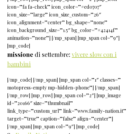
icon=”fa fa-check” icon_color=”#ed0707″
icon_size=”large” icon_size_custom=”26″
icon_alignment=”center” bg_shape=”none”
icon_background_size=”1.5″ bg_color=”#42414f”
animation=”none”] [/mp_span] [mp_span col=”9″]
[mp_code]
missione
di settembre:
vivere slow con i
bambini
[/mp_code] [/mp_span] [mp_span col=”1″ classes=”
motopress-empty mp-hidden-phone”] [/mp_span]
[/mp_row] [mp_row] [mp_span col=”2″] [mp_image
id=”20166″ size=”thumbnail”
link_type=”custom_url” link=”www.family-nation.it”
target=”true” caption=”false” align=”center”]
[/mp_span] [mp_span col=”9″] [mp_code]