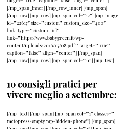
target=”true” caption=”false” align=”center”]
[/mp_span_inner] [/mp_row_inner] [/mp_span]
[/mp_row] [mp_row] [mp_span col=”12″] [mp_image
id=”22617″ size=”custom” custom_size=”400″
link_type=”custom_url”
link=”https://www.babygreen.it/wp-
content/uploads/2016/07/08.pdf” target=”true”
caption=”false” align=”center”] [/mp_span]
[/mp_row] [mp_row] [mp_span col=”11″] [mp_text]
10 consigli pratici per
vivere meglio a settembre:
[/mp_text] [/mp_span] [mp_span col=”1″ classes=”
motopress-empty mp-hidden-phone”] [/mp_span]
[/mp_row] [mp_row] [mp_span col=”2″] [mp_icon