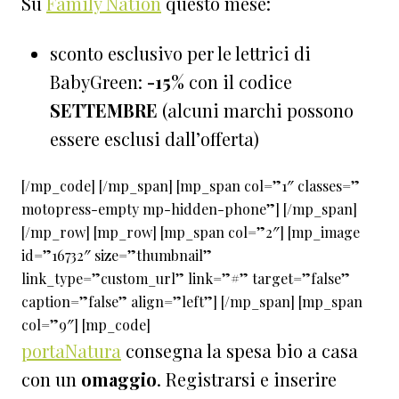
Su
Family Nation
questo mese:
sconto esclusivo per le lettrici di
BabyGreen:
-15%
con il codice
SETTEMBRE
(alcuni marchi possono
essere esclusi dall’offerta)
[/mp_code] [/mp_span] [mp_span col=”1″ classes=”
motopress-empty mp-hidden-phone”] [/mp_span]
[/mp_row] [mp_row] [mp_span col=”2″] [mp_image
id=”16732″ size=”thumbnail”
link_type=”custom_url” link=”#” target=”false”
caption=”false” align=”left”] [/mp_span] [mp_span
col=”9″] [mp_code]
portaNatura
consegna la spesa bio a casa
con un
omaggio
. Registrarsi e inserire