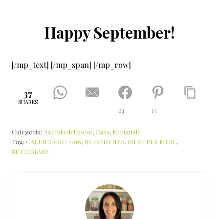
Happy September!
[/mp_text] [/mp_span] [/mp_row]
37
SHARES
24
13
Categoria:
Agenda del mese
,
Casa
,
Miniguide
Tag:
CALENDARIO 2016
,
IN EVIDENZA
,
MESE PER MESE
,
SETTEMBRE