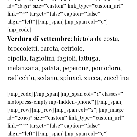
id=”16451″ size=”custom” link_type=”custom_url”
link=”#” target=”false” caption=”false”
align=”left”] [/mp_span] [mp_span col=”9″]
[mp_code]
Verdura di settembre
: bietola da costa,
broccoletti, carota, cetriolo,
cipolla, fagiolini, fagioli, lattuga,
melanzana, patata, peperone, pomodoro,
radicchio, sedano, spinaci, zucca, zucchina
[/mp_code] [/mp_span] [mp_span col=”1″ classes=”
motopress-empty mp-hidden-phone”] [/mp_span]
[/mp_row] [mp_row] [mp_span col=”2″] [mp_image
id=”20163″ size=”custom” link_type=”custom_url”
link=”#” target=”false” caption=”false”
align=”left”] [/mp_span] [mp_span col=”9″]