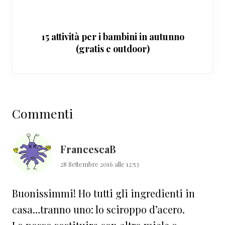
15 attività per i bambini in autunno
(gratis e outdoor)
Interazioni
Commenti
del
lettore
FrancescaB
28 Settembre 2016 alle 12:53
Buonissimmi! Ho tutti gli ingredienti in
casa…tranno uno: lo sciroppo d’acero.