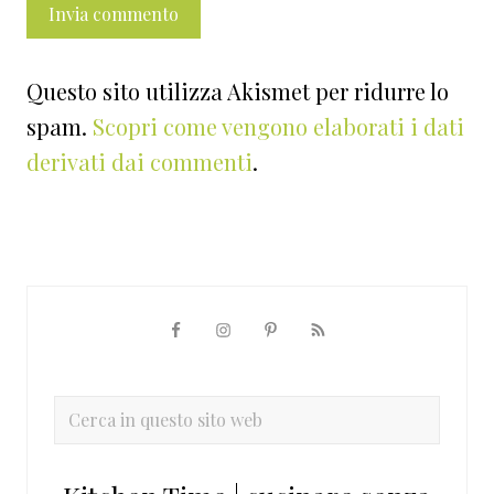
Questo sito utilizza Akismet per ridurre lo
spam.
Scopri come vengono elaborati i dati
derivati dai commenti
.
Barra
laterale
primaria
Cerca
in
questo