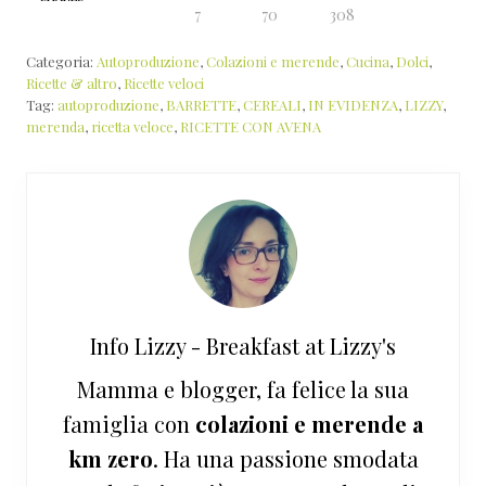
7
70
308
Categoria:
Autoproduzione
,
Colazioni e merende
,
Cucina
,
Dolci
,
Ricette & altro
,
Ricette veloci
Tag:
autoproduzione
,
BARRETTE
,
CEREALI
,
IN EVIDENZA
,
LIZZY
,
merenda
,
ricetta veloce
,
RICETTE CON AVENA
Info
Lizzy - Breakfast at Lizzy's
Mamma e blogger, fa felice la sua
famiglia con
colazioni e merende a
km zero
. Ha una passione smodata