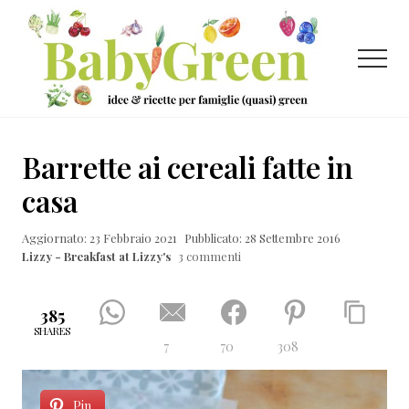
Menu
Passa
Passa
Passa
al
alla
al
contenuto
barra
piè
Menu
principale
laterale
di
primaria
pagina
Idee
e
Barrette ai cereali fatte in
ricette
casa
per
Aggiornato: 23 Febbraio 2021
Pubblicato: 28 Settembre 2016
famiglie
Lizzy - Breakfast at Lizzy's
3 commenti
(quasi)
green
385
SHARES
7
70
308
Pin