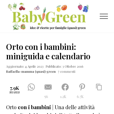
Menu
Passa
Passa
al
al
contenuto
piè
Menu
principale
di
pagina
Idee
e
Orto con i bambini:
ricette
miniguida e calendario
per
Aggiornato: 4 Aprile 2023
Pubblicato: 3 Ottobre 2016
famiglie
Raffaella-mamma (quasi) green
7 commenti
(quasi)
green
7.9K
SHARES
56
1.2K
6.7K
Orto
con i bambini
| Una delle attività