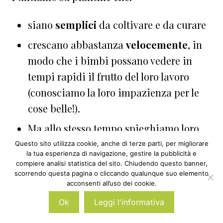
siano
semplici
da coltivare e da curare
crescano abbastanza
velocemente
, in
modo che i bimbi possano vedere in
tempi rapidi il frutto del loro lavoro
(conosciamo la loro impazienza per le
cose belle!).
Ma allo stesso tempo spieghiamo loro
che
i tempi della natura
vanno
Questo sito utilizza cookie, anche di terze parti, per migliorare
la tua esperienza di navigazione, gestire la pubblicità e
rispettati e ammirati.
compiere analisi statistica del sito. Chiudendo questo banner,
scorrendo questa pagina o cliccando qualunque suo elemento
acconsenti all’uso dei cookie.
Se si sceglie di partire dalla semina, tra le
Ok
Leggi l'informativa
piante migliori per i bambini ci sono il
prezzemolo, il basilico, le carote, l’insalata