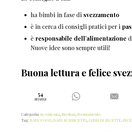
ha bimbi in fase di
svezzamento
è in cerca di consigli pratici per i
pas
è
responsabile dell’alimentazione
di
Nuove idee sono sempre utili!
Buona lettura e felice sve
54
SHARES
Categoria:
in evidenza
,
Ricettari
,
Svezzamento
Tag:
BABY FOOD
,
BABY SCHISCETTA
,
LIBRI DI RICETTE
,
RICE