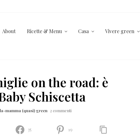
About
Ricette & Menu
Casa
Vivere green
glie on the road: è
o Baby Schiscetta
lla-mamma (quasi) green
2 commenti
35
19