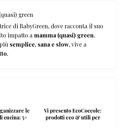
quasi) green
trice di BabyGreen, dove racconta il suo
lto impatto a
mamma (quasi) green
.
 più
semplice, sana e slow
, vive a
tto
.
ganizzare le
Vi presento EcoCoccole:
di cucina: 5+
prodotti eco & utili per
luzioni
mamma e bimbo