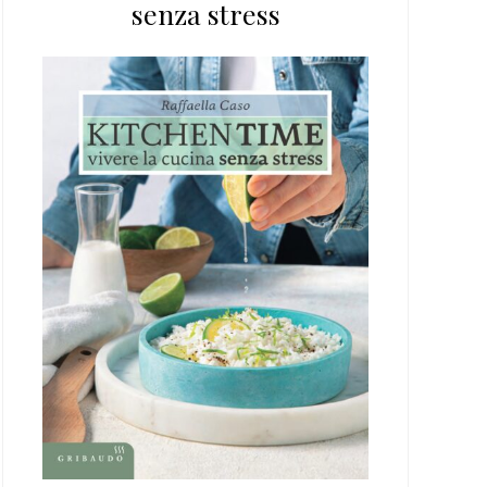
senza stress
web