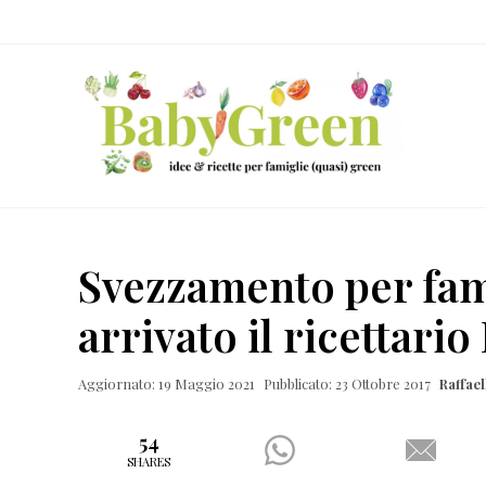
Skip
Passa
Passa
Passa
to
al
alla
al
right
contenuto
barra
piè
header
principale
laterale
di
navigation
primaria
pagina
Idee
e
Svezzamento per fami
ricette
arrivato il ricettari
per
famiglie
Aggiornato: 19 Maggio 2021
Pubblicato: 23 Ottobre 2017
Raffae
(quasi)
green
54
SHARES