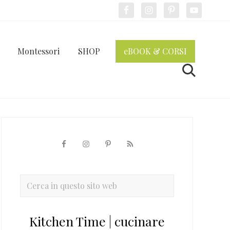
Bef
Hea
Montessori
SHOP
eBOOK & CORSI
Cerca
Barra
laterale
primaria
Cerca
in
questo
Kitchen Time | cucinare
sito