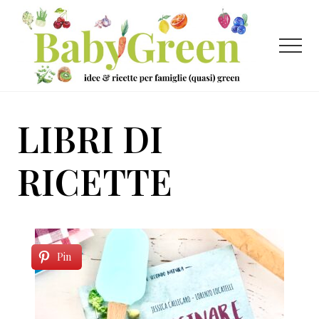
Menu
Passa
Passa
al
al
contenuto
piè
Menu
principale
di
pagina
Idee
e
LIBRI DI
ricette
per
RICETTE
famiglie
(quasi)
green
Pin