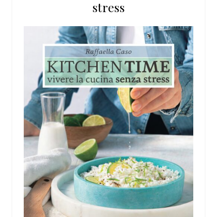
stress
web