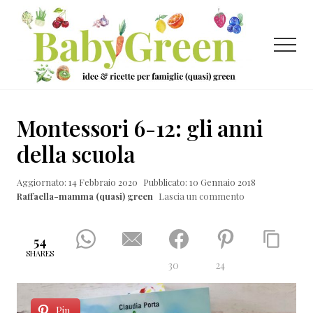
Menu
Passa
Passa
Passa
al
alla
al
contenuto
barra
piè
Menu
principale
laterale
di
primaria
pagina
Idee
e
Montessori 6-12: gli anni
ricette
della scuola
per
Aggiornato: 14 Febbraio 2020
Pubblicato: 10 Gennaio 2018
famiglie
Raffaella-mamma (quasi) green
Lascia un commento
(quasi)
green
54
SHARES
30
24
Pin