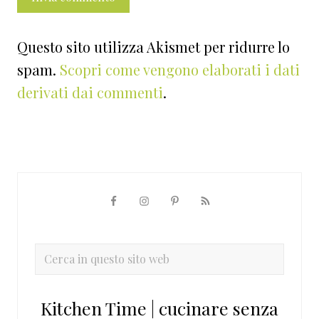
Questo sito utilizza Akismet per ridurre lo
spam.
Scopri come vengono elaborati i dati
derivati dai commenti
.
Barra
laterale
primaria
Cerca
in
questo
Kitchen Time | cucinare senza
sito