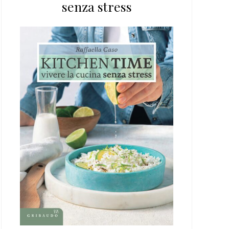
senza stress
web