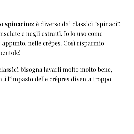
lo
spinacino
: è diverso dai classici “spinaci”,
salate e negli estratti. Io lo uso come
e, appunto, nelle crêpes. Così risparmio
pentole!
 classici bisogna lavarli molto molto bene,
nti l’impasto delle crêpres diventa troppo