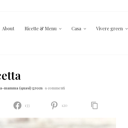
About
Ricette & Menu
Casa
Vivere green
cetta
lla-mamma (quasi) green
9 commenti
133
120