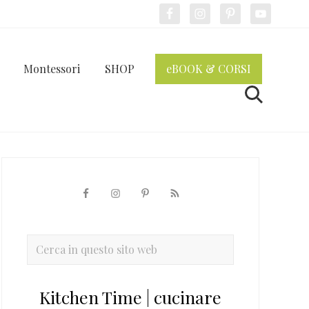
Bef
Hea
Montessori
SHOP
eBOOK & CORSI
Cerca
Barra
laterale
primaria
Cerca
in
questo
Kitchen Time | cucinare
sito