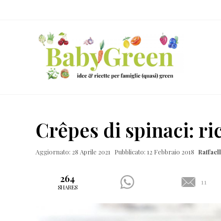
Skip
Passa
Passa
Passa
to
al
alla
al
right
contenuto
barra
piè
header
principale
laterale
di
navigation
primaria
pagina
Idee
e
Crêpes di spinaci: ri
ricette
per
Aggiornato: 28 Aprile 2021
Pubblicato: 12 Febbraio 2018
Raffae
famiglie
(quasi)
264
11
SHARES
green