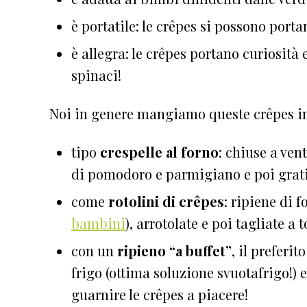
è portatile: le crêpes si possono portar
è allegra: le crêpes portano curiosità 
spinaci!
Noi in genere mangiamo queste crêpes 
tipo
crespelle al forno
: chiuse a vent
di pomodoro e parmigiano e poi grati
come
rotolini di crêpes
: ripiene di 
bambini
), arrotolate e poi tagliate a 
con un
ripieno “a buffet”
, il preferi
frigo (ottima soluzione svuotafrigo!)
guarnire le crêpes a piacere!