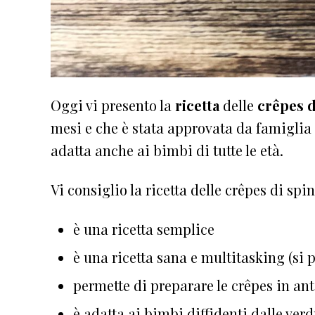
Oggi vi presento la
ricetta
delle
crêpes d
mesi e che è stata approvata da famiglia 
adatta anche ai bimbi di tutte le età.
Vi consiglio la ricetta delle crêpes di spi
è una ricetta semplice
è una ricetta sana e multitasking (si 
permette di preparare le crêpes in an
è adatta ai bimbi diffidenti dalle ver