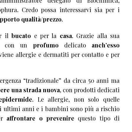
amministratore delegato di Biochimica,
ophura. Credo possa interessarvi sia per i
pporto qualità/prezzo
.
r il
bucato
e per la
casa
. Grazie alla sua
e con un
profumo
delicato
anch’esso
eviene allergie e dermatiti per contatto e per
tergenza “tradizionale” da circa 50 anni ma
ere una strada nuova
, con prodotti dedicati
’epidermide
. Le allergie, non solo quelle
i ultimi anni e i bambini sono più a rischio
per
affrontare o prevenire
questo tipo di