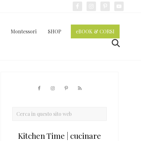
Bef
Hea
Montessori
SHOP
eBOOK & CORSI
Cerca
Barra
laterale
primaria
Cerca
in
questo
Kitchen Time | cucinare
sito