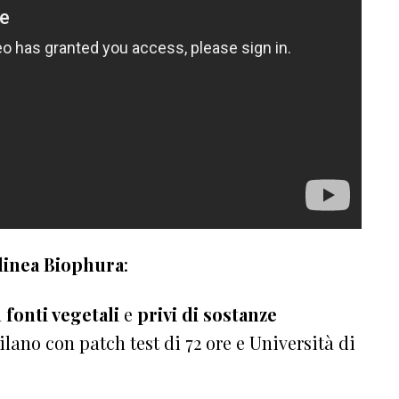
linea Biophura
:
a
fonti vegetali
e
privi di sostanze
Milano con patch test di 72 ore e Università di