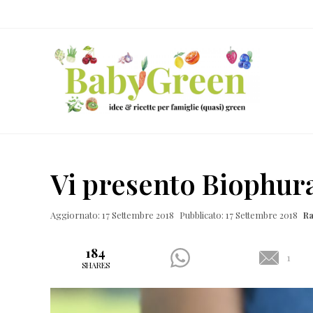
Skip
Passa
Passa
Passa
to
al
alla
al
right
contenuto
barra
piè
header
principale
laterale
di
navigation
primaria
pagina
Idee
e
Vi presento Biophur
ricette
per
Aggiornato: 17 Settembre 2018
Pubblicato: 17 Settembre 2018
Ra
famiglie
(quasi)
184
1
SHARES
green