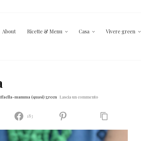
About
Ricette & Menu
Casa
Vivere green
a
ffaella-mamma (quasi) green
Lascia un commento
183