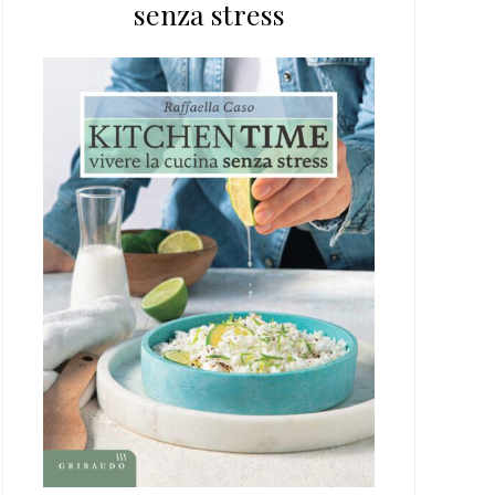
senza stress
web