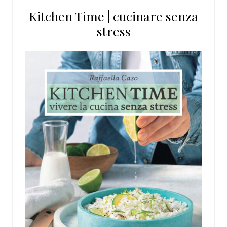
questo
Kitchen Time | cucinare senza
sito
stress
web