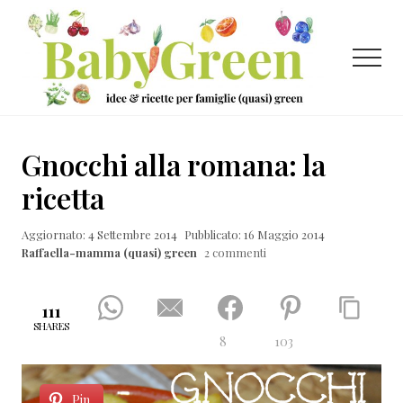
Menu
Passa
Passa
Passa
al
alla
al
contenuto
barra
piè
Menu
principale
laterale
di
primaria
pagina
Idee
e
Gnocchi alla romana: la
ricette
ricetta
per
Aggiornato: 4 Settembre 2014
Pubblicato: 16 Maggio 2014
famiglie
Raffaella-mamma (quasi) green
2 commenti
(quasi)
green
111
SHARES
8
103
Pin