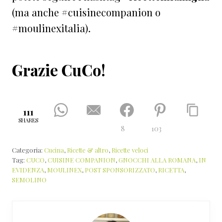
(ma anche #cuisinecompanion o
#moulinexitalia).
Grazie CuCo!
111
SHARES
8
103
Categoria:
Cucina
,
Ricette & altro
,
Ricette veloci
Tag:
CUCO
,
CUISINE COMPANION
,
GNOCCHI ALLA ROMANA
,
IN
EVIDENZA
,
MOULINEX
,
POST SPONSORIZZATO
,
RICETTA
,
SEMOLINO