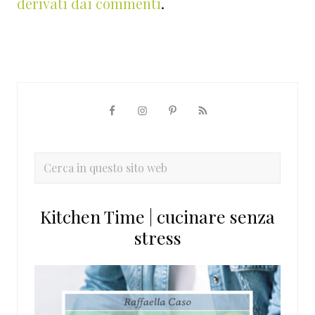
derivati dai commenti
.
Barra
laterale
primaria
Cerca
in
questo
Kitchen Time | cucinare senza
sito
stress
web