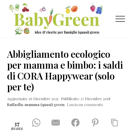
Menu
Passa
Passa
Passa
al
alla
al
contenuto
barra
piè
Menu
principale
laterale
di
primaria
pagina
Idee
e
Abbigliamento ecologico
ricette
per mamma e bimbo: i saldi
per
di CORA Happywear (solo
famiglie
per te)
(quasi)
green
Aggiornato: 16 Dicembre 2021
Pubblicato: 27 Dicembre 2018
Raffaella-mamma (quasi) green
Lascia un commento
37
SHARES