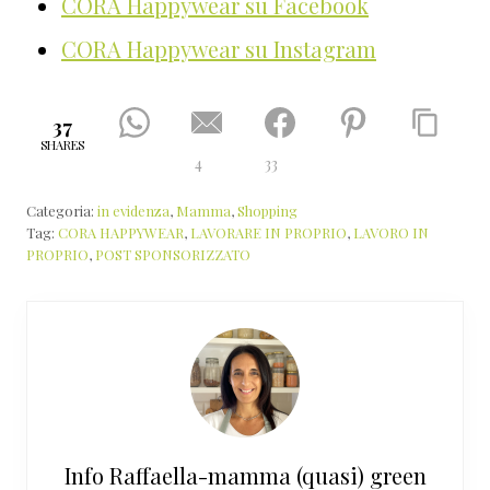
CORA Happywear su Facebook
CORA Happywear su Instagram
37
SHARES
4
33
Categoria:
in evidenza
,
Mamma
,
Shopping
Tag:
CORA HAPPYWEAR
,
LAVORARE IN PROPRIO
,
LAVORO IN
PROPRIO
,
POST SPONSORIZZATO
Info
Raffaella-mamma (quasi) green