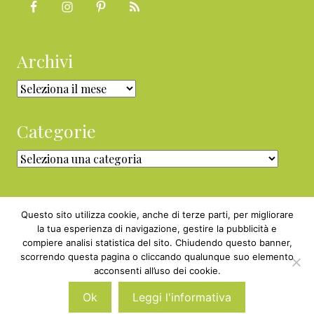
Archivi
Archivi
Categorie
Categorie
Questo sito utilizza cookie, anche di terze parti, per migliorare
la tua esperienza di navigazione, gestire la pubblicità e
compiere analisi statistica del sito. Chiudendo questo banner,
Copyright © 2010 - 2026 BabyGreen™ ·
scorrendo questa pagina o cliccando qualunque suo elemento
P.IVA 05829800969 · Webmaster
acconsenti all’uso dei cookie.
Nexnova.net
Ok
Leggi l'informativa