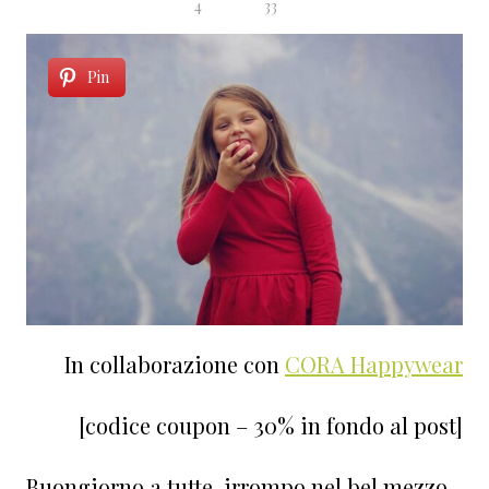
4
33
Pin
In collaborazione con
CORA Happywear
[codice coupon – 30% in fondo al post]
Buongiorno a tutte, irrompo nel bel mezzo