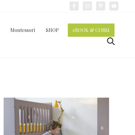
Bef
Hea
Montessori
SHOP
eBOOK & CORSI
Cerca