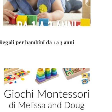
Regali per bambini da 1 a 3 anni