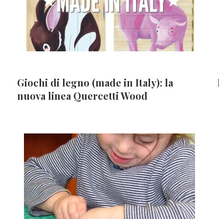
Giochi di legno (made in Italy): la
nuova linea Quercetti Wood