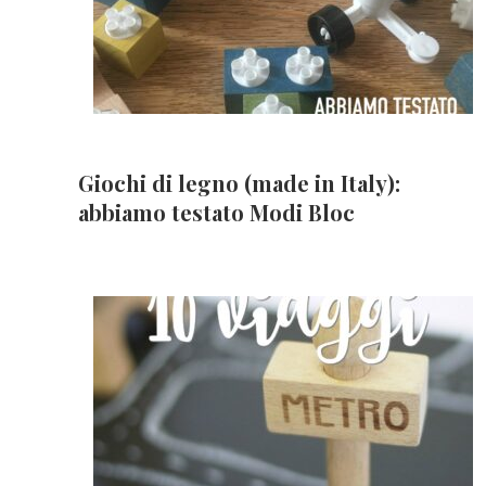
Giochi di legno (made in Italy):
abbiamo testato Modi Bloc