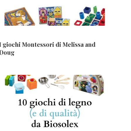
I giochi Montessori di Melissa and
Doug