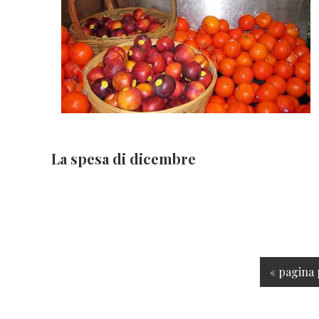
La spesa di dicembre
V
«
pagina 
a
i