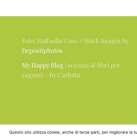
a
l
Footer
l
a
Foto: Raffaella Caso + Stock Images by
Depositphotos
My Happy Blog
| scienza & libri per
ragazzi – by Carlotta
Questo sito utilizza cookie, anche di terze parti, per migliorare la