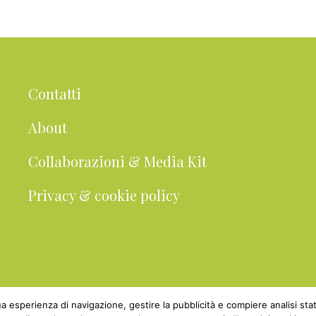
i
i
i
i
i
a
n
n
n
n
n
l
a
a
a
a
a
l
a
Contatti
About
Collaborazioni & Media Kit
Privacy & cookie policy
 tua esperienza di navigazione, gestire la pubblicità e compiere analisi 